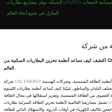
الشبكة، توفر مشاريع بطاريات LiFePO4 طاقة موثوقة وفعالة ومستدامة لأصحاب
المنازل في جميع أنحاء العالم.
اكتشف كيف تساعد أنظمة تخزين البطاريات السكنية من GSL ENERGY أصحاب المنازل على تحقيق استقلال الطاقة، والحماية الاحتياطية، وخفض تكاليف الكهرباء في جميع أنحاء
العالم.
شركة GSL ENERGY هي شركة متخصصة في تصنيع أنظمة تخزين الطاقة المنزلية، وتُكرّس جهودها لتوفير حلول متطورة لتخزين الطاقة للمنازل، وتركيب أنظمة الطاقة الشمسية، وشركات الهندسة
 البلدان والمناطق، مُبيّنةً كيف تُساعد أنظمة بطاريات الليثيوم
تشمل مشاريعنا العالمية لأنظمة تخزين الطاقة المنزلية بطاريات LiFePO4 المثبتة على الجدران، وأنظمة تخزين الطاقة المنزلية القابلة للتكديس، وحلول تخزين الطاقة المتكاملة، وأنظمة بطاريات الطاقة
فض تكاليف الكهرباء في أوقات الذروة، والاستهلاك الذاتي للطاقة