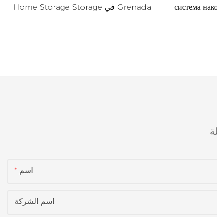
система нако
Home Storage Storage في Grenada
Швеції
ة
اسم
اسم الشركة