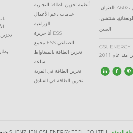
أنظمة تخزين الطاقة التجارية
العنوان: A602، منتزه تيانان الإلكتروني، طريق
خدمات دعم الأعمال
ونغغانغ، شنتشن،
بطارية تخزين طاقة مع
الزراعية
سلسلة بطا
الصين
جزيرة ESS
أنا
تخزين 
مجمع ESS الصناعي
GSL ENE - مورد رائد للطاقة الخضراء في
بطار
تخزين الطاقة بالميغاواط
 منذ عام 2011
ساعة
تخزين الطاقة في القرية
تخزين الطاقة في الفنادق
حقوق الطبع والنشر © 2025 SHENZHEN GSL ENERGY TECH CO LTD |