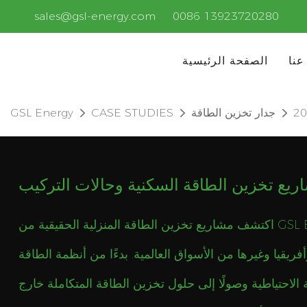
sales@gsl-energy.com
0086 13923720280
عنا
الصفحة الرئيسية
جدار تخزين الطاقة
CASE STUDIES
GSL Energy
ريع تخزين الطاقة السكنية وحالات التركيب
اكتشف مشاريع تخزين الطاقة المنزلية الحقيقية من GSL ENERGY في أوروبا
فريقيا وغيرها من الأسواق العالمية. بدءًا من أنظمة الطاقة
 الاحتياطية وصولًا إلى حلول تخزين الطاقة المتكاملة خارج