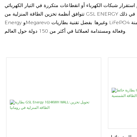
تتوافق أنظمة تخزين الطاقة المنزلية من GSL ENERGY مع العديد من العلامات التجارية الرائدة لأجهزة العاكس الهجينة، بما في ذلك Deye وGrowatt وGoodWe وSolis وLuxpower وVictron
Energy وMegarevo وغيرها. بفضل تقنية بطاريات LiFePO4 عالية الأداء، وأنظمة إدارة البطاريات الذكية، وتكوينات أنظمة تخزين الطاقة القابلة للتطوير، نواصل تقديم حلول تخزين طاقة منزلية آمنة
وفعالة ومستدامة لعملائنا في أكثر من 150 دولة حول العالم.