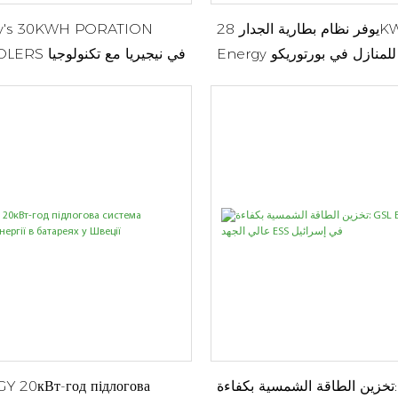
يوفر نظام بطارية الجدار 28KWH من GSL
y's 30KWH PORATION
قة للمنازل في بورتوريكو
POLERS POLERS 
التخ
تخزين الطاقة الشمسية بكفاءة: GSL
 20кВт-год підлогова