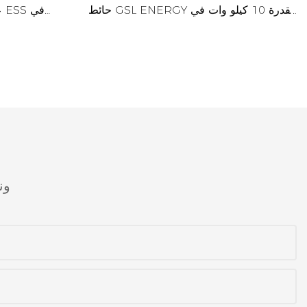
حائط GSL ENERGY بقدرة 10 كيلو وات في
الساعة لتخزين الطاقة الشمسية
ون