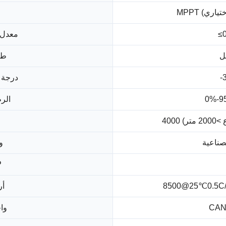
≤0
معدل 
ئل
طر
-
درجة 
الر
متر)
صناعية
و
مس
8500@25℃0.5C
أر
CAN/
واج