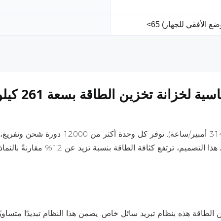
وضع الأفقي للجهاز)
ة لخزانة تخزين الطاقة بسعة 261 كيلوواط ساعة
يكمن جوهر هذا النظام في خلية البطارية عال
المتكرر. وبفضل المواد المتطورة المست
زين الطاقة هذه بنظام تبريد سائل خاص. يضمن هذا النظام تبديدًا متساو