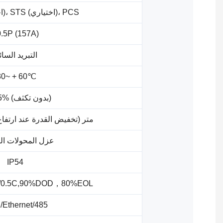
MPPT (اختياري)، STS (اختياري)، PCS
.5P (157A)
التبريد السا
30~ + 60℃
0%-95% (بدون تكثف)
4000 متر (تخفيض القدرة عند ارتفاع >2000 
عزل المحولات ال
IP54
/0.5C,90%DOD，80%EOL
Ethernet/485