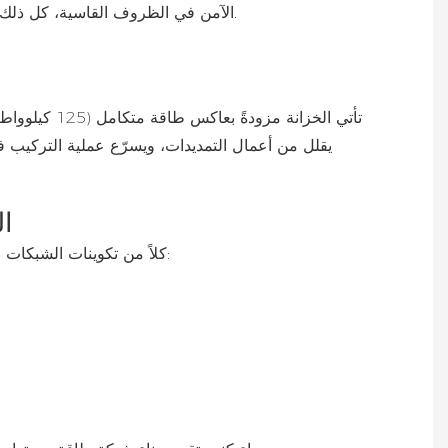
الآمن في الظروف القاسية، كل ذلك مع تقليل ضوضاء التشغيل بشكل ملحوظ. وهذا ما يجعلها مثالية للمنشآت الحساسة للضوضاء، مثل المناطق السكنية والمكاتب.
تأتي الخزان
ال
تدعم خزانة GSL-CESS-125K261 كلاً من تكوينات الشبكات الصغيرة المتصلة بالشبكة والشبكات الصغيرة المنفصلة عنها، مما يجعلها حلاً مثالياً لما يلي: