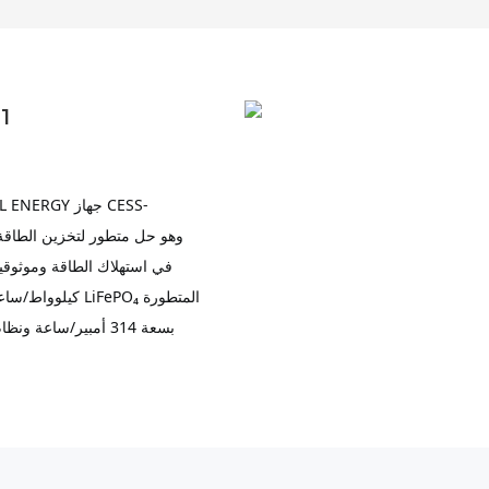
نظا
كيلوواط/ساعة لل
بسعة 314 أمبير/ساعة