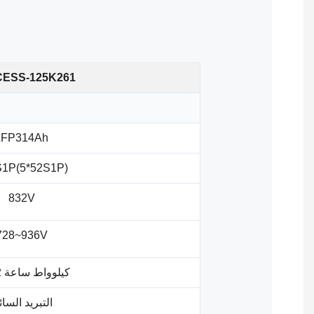
CESS-125K261
LFP314Ah
1P(5*52S1P)
832V
728~936V
261.2 كيلوواط ساعة
التبريد السا