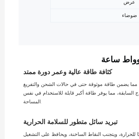
عرض
ضوضاء
كثافة طاقة عالية وعمر دورة ممتد
ية السعة (314 أمبير/ساعة). توفر كل وحدة أكثر من 12000 دورة شحن وتفريغ، مما يضمن طاقة موثوقة حتى في حالات الشحن والتفريغ
خدمة في هذا التصميم، ترتفع كثافة الطاقة بنسبة تزيد عن 12% مقارنةً بالنماذج السابقة، مما يوفر طاقة أكبر قابلة للاستخدام في نفس
المساحة.
تبريد سائل متطور للسلامة الحرارية
يًا للحرارة، ويتجنب النقاط الساخنة، ويحافظ على التشغيل