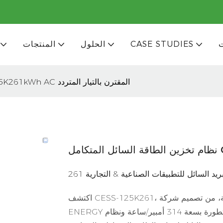
CASE STUDIES
الحلول
المنتجات
نظام تخزين الطاقة السائل المتكامل CESS-125K261kWh AC المقترن بالتيار المتردد
ريد السائل للتطبيقات الصناعية & التجارية
اكتشف CESS-125K261، خزانة تخزين طاقة متكاملة بسعة 261 كيلوواط/ساعة، من تصميم شركة GSL
ENERGY الرائدة في تصنيع خزائن تخزين الطاقة. بفضل خلايا البطارية المتطورة بسعة 314 أمبير/ساعة ونظام