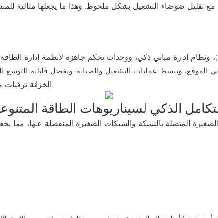
ة مزودةً بعاكس طاقة متكامل (125 كيلوواط)، ونظام إدارة مباني ذكي، ووحدات تحكم جاهزة ل
الخزانة ترقيات مرنة للسعة مصممة خصيصًا لتلبية احتياجات نمو المشروع.
تكامل الذكي لسيناريوهات الطاقة المتنوع