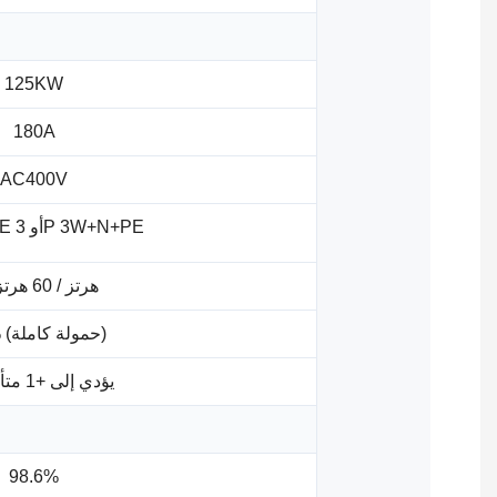
125KW
180A
AC400V
3P 3W+PE أو 3P 3W+N+PE
50 هرتز / 60 هرتز
≤ 3% (حمولة كاملة)
-1 يؤدي إلى +1 متأخرًا
98.6%