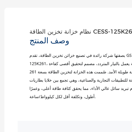
م خزانة تخزين الطاقة CESS-125K261
وصف المنتج
بصفتها شركة رائدة في تصنيع خزائن تخزين الطاقة، تقدم GSL ENERGY جهاز CESS-
125K261، وهو حل متطور لتخزين الطاقة يعمل بالتيار المتردد، مصمم لتحقيق أقصى كفاءة
في استهلاك الطاقة وموثوقية طويلة الأمد. صُممت هذه الخزانة لتخزين الطاقة بسعة 261
تطبيقات التجارية والصناعية، وهي تجمع بين خلايا بطاريات LiFePO₄ المتطورة
 ونظام تبريد سائل عالي الأداء، مما يحقق كثافة طاقة أعلى، وعمرًا
أطول، وتكلفة أقل لكل كيلوواط/ساعة.