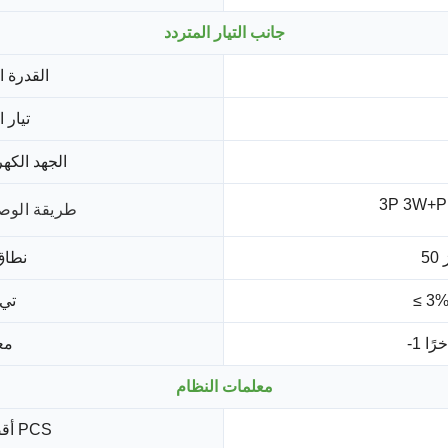
جانب التيار المتردد
القدرة ا
تيار 
الجهد الكه
طريقة الوصول
نطاق
تي 
مع
معلمات النظام
أقصى كفاءة لمحول PCS