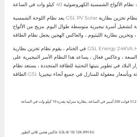
يعد نظام اللوحة الشمسية GSL PV Solar هو مصدر الطاقة الأساسي لنظام تخزين بطارية LifePo4 Hybrid Hybrid Hybrid 40KWH.
افية لتشغيل أسرة نيجيرية متوسطة طوال اليوم. مزيج من الألواح
في الختام ، يقوم نظام تخزين بطارية GSL Energy 24KVA Hybrid Hybrid 40KWH WHWH WHW WIWS بوضع معيار جديد لتخزين
 السعة ، وعاكس فعال ، يساعد هذا النظام الأسر النيجيرية على
البلاد في تطوير بنيتها التحتية للطاقة المتجددة ، يستعد نظام
ة
عاكس هجين ثلاثي الطور GSL-8/ 10/ 12K-3PH-EU