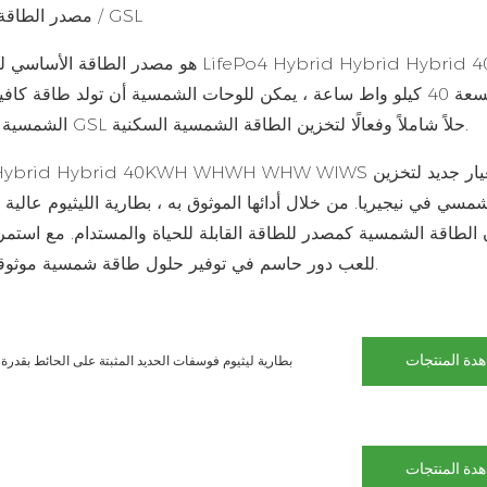
مصدر الطاقة: نظام الألواح الشمسية الكهروضوئية 40 كيلو وات في الساعة / GSL
بسعة 40 كيلو واط ساعة ، يمكن للوحات الشمسية أن تولد طاقة ك
الشمسية ، وتخزين بطارية الليثيوم ، والعاكس الهجين يجعل نظام الطاقة GSL حلاً شاملاً وفعالًا لتخزين الطاقة الشمسية السكنية.
شمسي في نيجيريا. من خلال أدائها الموثوق به ، بطارية الليثيوم عالية
الطاقة الشمسية كمصدر للطاقة القابلة للحياة والمستدام. مع استمرار 
الطاقة GSL للعب دور حاسم في توفير حلول طاقة شمسية موثوقة وبأسعار معقولة للمنازل في جميع أنحاء نيجيريا.
دة المنتجات
بطارية ليثيوم فوسفات الحديد المثبتة على الحائط بقدرة 51.2 فولت 200 أمبير في الساعة، بطارية منزلية بقدرة 10 كيلو وات في الساع
دة المنتجات