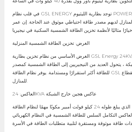
تكوين: بطارية ليثيوم باور وول بقدرة 40 كيلو وات في الساعة
في قلب نظام GSL ENERGY توجد بطارية الليثيوم POWERWALL بقدرة 40 كيلو وات في الساعة. تم تصميم هذه البطارية عالية السعة
لمنازل لديهم مصدر طاقة احتياطي موثوق عند الحاجة. إن عمر
الغرض: تخزين الطاقة الشمسية المنزلية
الغرض الأساسي من نظام تخزين بطارية GSL Energy 24KVA Hybrid 40KWH WHWH هو توفير حلول تخزين منزلية للطاقة الشمسية
لشبكة ، يتحول العديد من النيجيريين إلى الطاقة الشمسية كمصدر
للطاقة أكثر استقرارًا ومستدامة. يوفر نظام الطاقة GSL حلاً موثوقًا وفعالًا لتخزين الطاقة الشمسية وضمان إمدادات الطاقة دون انقطاع
للمنازل.
العاكس: 24KVA عاكس هجين خارج الشبكة
يعد العاكس المختلط الذي يبلغ طوله 24 كيلو فولت أمبير مكونًا مهمًا لنظام الطاقة GSL ، وهو مسؤول عن تحويل طاقة DC من الألواح
ا العاكس التكامل السلس للطاقة الشمسية في النظام الكهربائي