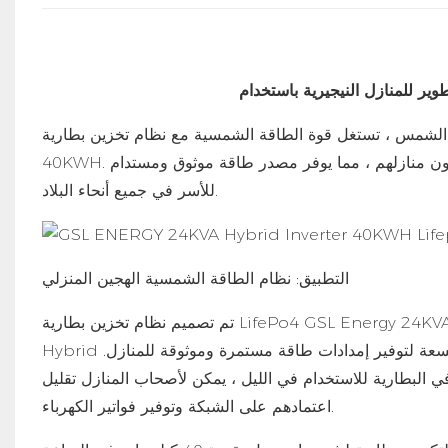
 تستغل قوة الطاقة الشمسية مع نظام تخزين بطارية LifePo4 Hybrid Hybrid Hybrid
40KWH. يدل هذا النظام المبتكر على إحداث ثورة في الطريقة التي يشغل بها النيجيريون منازلهم ، مما يوفر مصدر طاقة موثوق ومستدام
للأسر في جميع أنحاء البلاد.
التطبيق: نظام الطاقة الشمسية الهجين المنزلي
تم تصميم نظام تخزين بطارية LifePo4 GSL Energy 24KVA Hybrid Hybrid 40KWH WHWH WWH لاستخدامه في أنظمة المنازل
Hybrid الشمسية. يجمع هذا النظام بين قوة الطاقة الشمسية مع بطارية ليثيوم عالية السعة لتوفير إمدادات طاقة مستمرة وموثوقة للمنازل.
ي البطارية للاستخدام في الليل ، يمكن لأصحاب المنازل تقليل
اعتمادهم على الشبكة وتوفير فواتير الكهرباء.