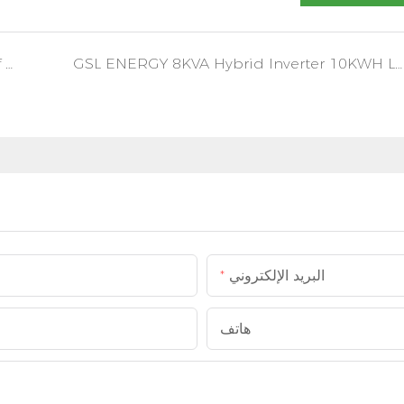
GSL ENERGY 8KVA Hybrid Inverter 10KWH Lifepo4 نظام تخزين البطارية في لبنان
GSL ENERGY 5KVA 10KWH Hybrid On Off Grid Inverter Lifepo4 نظام البطارية في الولايات المتحدة الأمريكية
البريد الإلكتروني
هاتف