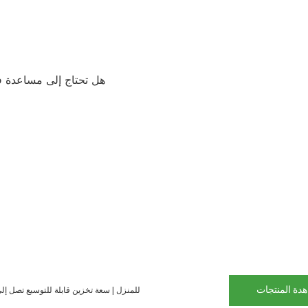
هل تحتاج إلى مساعدة 
دة المنتجات
نظام تخزين الطاقة الشمسية الاحتياطية من GSL Energy للمنزل | سعة تخزين قابلة للتوسيع تصل إلى 157 كيلوواط