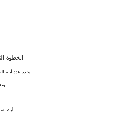
الخطوة الثا
يحدد عدد أيام النسخ الاحتياطي قدرة النظام على البقاء في غياب ضوء الشمس:
يوم
• ≥ 3 أيام: سيناريوهات ذات موثوقية عالية (طبية، اتصالات، تعدين، إلخ).