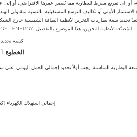
ة، أو إلى تفريغ مفرط للبطارية مما يُقصر عمرها الافتراضي، أو إلى 
 الاستثمار الأولي أو تكاليف التوسع المستقبلية. بالنسبة لمقاولي ال
ُعدّ تحديد سعة بطاريات التخزين لأنظمة الطاقة الشمسية خارج الشبكة 
يُمكن اختيار السعة المناسبة؟ في هذه المقالة، ستتناول شركة GS1 ENERGY، المُصنّعة لأنظمة التخزين، هذا الموضوع بالتفصيل.
الخطوة 1: حساب استهلاك الكهرباء اليومي (كيلوواط ساعة)
سعة البطارية المناسبة، يجب أولاً تحديد إجمالي الحمل اليومي. على س
إجمالي استهلاك الكهرباء (ك