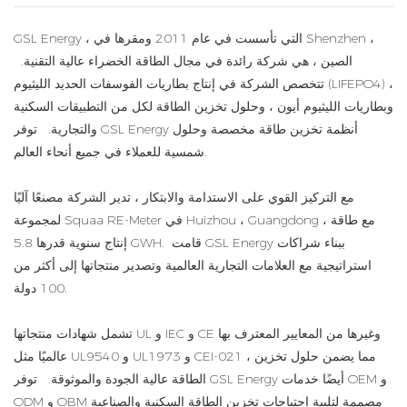
GSL Energy ، التي تأسست في عام 2011 ومقرها في Shenzhen ،
الصين ، هي شركة رائدة في مجال الطاقة الخضراء عالية التقنية.
تتخصص الشركة في إنتاج بطاريات الفوسفات الحديد الليثيوم (LIFEPO4) ،
وبطاريات الليثيوم أيون ، وحلول تخزين الطاقة لكل من التطبيقات السكنية
والتجارية. توفر GSL Energy أنظمة تخزين طاقة مخصصة وحلول
شمسية للعملاء في جميع أنحاء العالم.
مع التركيز القوي على الاستدامة والابتكار ، تدير الشركة مصنعًا آليًا
لمجموعة Squaa RE-Meter في Huizhou ، Guangdong ، مع طاقة
إنتاج سنوية قدرها 5.8 GWH. قامت GSL Energy ببناء شراكات
استراتيجية مع العلامات التجارية العالمية وتصدير منتجاتها إلى أكثر من
100 دولة.
تشمل شهادات منتجاتها UL و IEC و CE وغيرها من المعايير المعترف بها
عالميًا مثل UL9540 و UL1973 و CEI-021 ، مما يضمن حلول تخزين
الطاقة عالية الجودة والموثوقة. توفر GSL Energy أيضًا خدمات OEM و
ODM و OBM مصممة لتلبية احتياجات تخزين الطاقة السكنية والصناعية