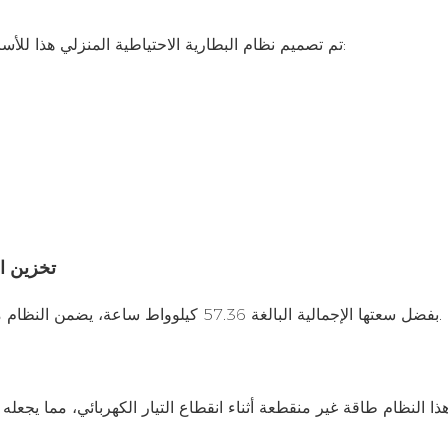
تم تصميم نظام البطارية الاحتياطية المنزلي هذا للأسر ذات الأحمال العالية التي تتطلب تخزين الطاقة لفترات طويلة:
1. تخزين الطا
بفضل سعتها الإجمالية البالغة 57.36 كيلوواط ساعة، يضمن النظام مدة احتياطية ممتدة، ويدعم الأحمال المنزلية الأساسية والثقيلة.
ذا النظام طاقة غير منقطعة أثناء انقطاع التيار الكهربائي، مما يجعل