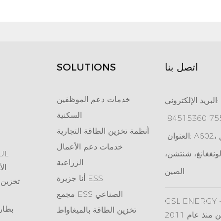
اتصل بنا
SOLUTIONS
خدمات دعم الموظفين
البريد الإلكتروني:
السكنية
أنظمة تخزين الطاقة التجارية
العنوان: A602، منتزه تيانان الإلكتروني، طريق
خدمات دعم الأعمال
ونغغانغ، شنتشن،
بطارية تخزين طاقة مع
الزراعية
سلسلة بطا
الصين
جزيرة ESS
أنا
تخزين 
مجمع ESS الصناعي
GSL ENE - مورد رائد للطاقة الخضراء في
بطار
تخزين الطاقة بالميغاواط
 منذ عام 2011