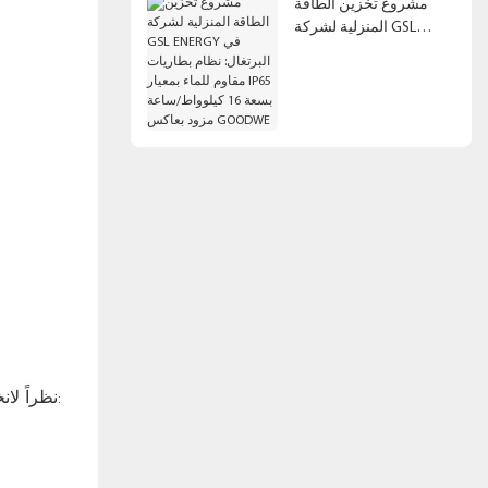
مشروع تخزين الطاقة
المنزلية لشركة GSL
ENERGY في البرتغال:
نظام بطاريات مقاوم للماء
بمعيار IP65 بسعة 16
كيلوواط/ساعة مزود
بعاكس GOODWE
نظراً لانخفاض درجات الحرارة في كندا، يتم تركيب نظام البطاريات الشمسية المنزلية هذا في تكوين داخلي مثبت على الحائط لضمان ما يلي: