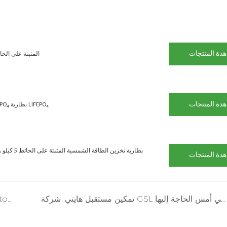
دة المنتجات
بطارية gy 14.34kWh LiFePO4
دة المنتجات
14.34KWH 280AH 51.2V جدار تخزين الطاقة | UL9540A & UL1973 معتمدة LIFEPO₄ بطارية LIFEPO₄
دة المنتجات
تمكين مستقبل هايتي: شركة GSL توفر حرية الطاقة لأمة في أمس الحاجة إليها
GSL Energy 80kwh Wall Battery Storage Storage في كندا