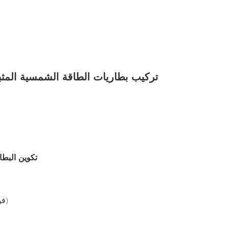
تكوين البطا
: LiFePO4 (فوسفات الحديد الليثيوم)