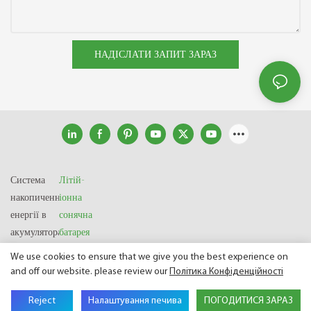
НАДІСЛАТИ ЗАПИТ ЗАРАЗ
Система
Літій-
накопичення
іонна
енергії в
сонячна
акумуляторах
батарея
We use cookies to ensure that we give you the best experience on
and off our website. please review our
Політика Конфіденційності
Авторське право © 2025 SHENZHEN GSL ENERGY TECH CO LTD
|
Карта сайту
|
Політика конфіденційності
Reject
Налаштування печива
ПОГОДИТИСЯ ЗАРАЗ