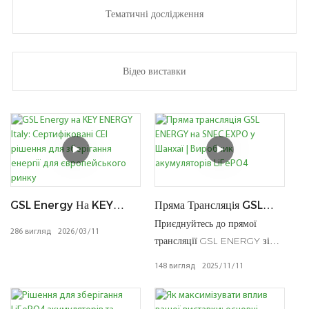
Тематичні дослідження
Відео виставки
GSL Energy На KEY
Пряма Трансляція GSL
ENERGY Italy:
ENERGY На SNEC EXPO
Приєднуйтесь до прямої
286
вигляд
2026
03
11
Сертифіковані CEI
У Шанхаї | Виробник
трансляції GSL ENERGY зі
Рішення Для Зберігання
Акумуляторів LiFePO4
стенду E3-275, щоб
148
вигляд
2025
11
11
Енергії Для Європейського
ознайомитися з
Ринку
масштабованими рішеннями