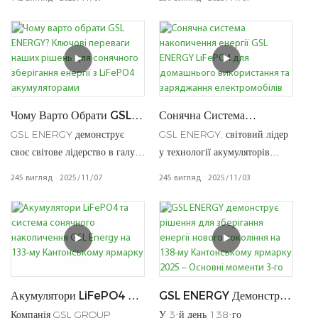
LiFePO4 Акумуляторів
Електроенергію? | Сонячна
енергії в Японії, що відзначає
гібридні інвертори та
Система Накопичення На
нашу 17-ту міжнародну
акумулятори LiFePO4, щоб
LiFePO4 Акумуляторах
виставку цього року. Поки
знизити витрати на
наша команда спілкується з
електроенергію до 90%.
відвідувачами на стенді E11-
Досягніть енергонезалежності
16 у залі 6, паралельна участь
та інтелектуального
у виставці Solar Power
управління живленням для
Чому Варто Обрати GSL
Сонячна Система
International у Лас-Вегасі
домівок та бізнесу.
ENERGY? Ключові
Накопичення Енергії GSL
GSL ENERGY демонструє
GSL ENERGY, світовий лідер
Переваги Наших Рішень
ENERGY LiFePO4 Для
демонструє нашу глобальну
своє світове лідерство в галузі
у технології акумуляторів
Для Сонячного Зберігання
Домашнього Використання
відданість розвитку рішень у
накопичення енергії на
LiFePO4, пропонує системи
245
вигляд
2025
11
07
245
вигляд
2025
11
03
Енергії З LiFePO4
Та Заряджання
сфері відновлюваної
Всесвітній виставці
накопичення сонячної енергії,
Акумуляторами
Електромобілів
енергетики в усьому світі.
акумуляторної промисловості,
призначені для домашнього
представляючи сертифіковані
використання та заряджання
LiFePO4 акумулятори,
електромобілів. Маючи понад
гібридні сонячні рішення та
16 років досвіду та
виробничі можливості
дистрибуцію у понад 138
OEM/ODM для житлового та
країнах, GSL ENERGY
Акумулятори LiFePO4 Та
GSL ENERGY Демонструє
комерційного ринків.
продовжує стимулювати
Система Сонячного
Рішення Для Зберігання
Компанія GSL GROUP
У 3-й день 138-го