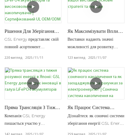
для зберігання енергії для
житлових, комерційних та
комунальних застосувань.
Рішення Для Зберігання
Як Максимізувати Вплив
LiFePO4 Акумуляторів Та
Вашої Виставки: Основні
GSL Energy представляє свій
Виставки надають значні
Високовольтних
Стратегії Та Поради
повний асортимент
можливості для розвитку
Накопичувачів |
акумуляторних систем
бізнесу та галузевих мереж у
220
вигляд
2025
11
11
123
вигляд
2025
11
07
Сертифікований UL
LiFePO4, пропонуючи як
секторі відновлюваної
OEM/ODM Виробник
низьковольтні, так і
енергетики. Спираючись на
високовольтні рішення для
великий досвід участі GSL
різноманітних застосувань
Energy у 32 міжнародних
накопичення енергії. Наша
виставках сонячної енергії
лінійка продуктів демонструє
цього року, ми представляємо
передові технічні можливості,
ефективні стратегії для
Пряма Трансляція З Тижня
Як Працює Система
водночас повністю
оптимізації участі у виставках
Розумної Енергії В Японії:
Сонячного Накопичення
Компанія GSL Energy
Дізнайтеся, як сонячні системи
GSL Energy Демонструє
Та Як Заощаджувати На
дотримуючись міжнародних
та досягнення значущих
пишається участю у
зберігання енергії GSL Energy
Інновації В Галузі
Рахунках За
стандартів сертифікації.
бізнес-результатів.
Всесвітньому тижні розумної
поєднують сонячні панелі,
142
вигляд
2025
11
07
259
вигляд
2025
11
07