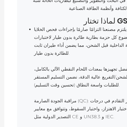
ة في البحث والتطوير والتصنيع لبطاريات الحالة شبه
 يلتزم مصنعنا التزامًا صارمًا بإجراءات فحص الخلايا
وع كل حزمة بطارية طائرة بدون طيار لاختبارات
 الداخلية قبل الشحن، مما يضمن أداء طيران ثابت
للطائرة بدون طيار.
ضل تجهيزها بمعدات اللحام النقطي الآلي بالكامل،
الشحن/التفريغ عالية الدقة، نضمن التسليم المستقر
للطلبات واسعة النطاق (تحسين وقت التسليم).
مراقبة الجودة الصارمة (QC): يجب أن تجتاز كل بطارية اختبار التقادم في درجات
ية لمدة 72 ساعة، واختبار الاهتزاز، واختبار السقوط، وتتوافق مع معايير
التصدير الدولية مثل CE و UN38.3 و IEC.