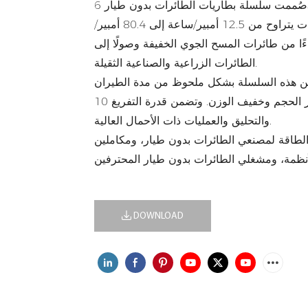
صُممت سلسلة بطاريات الطائرات بدون طيار 6S 22.2V لتوفير طاقة موثوقة وعالية الأداء لتطبيقات الطائرات
بدون طيار الصناعية. وتغطي هذه السلسلة نطاقًا واسعًا من السعات يتراوح من 12.5 أمبير/ساعة إلى 80.4 أمبير/
ا من طائرات المسح الجوي الخفيفة وصولًا إلى
الطائرات الزراعية والصناعية الثقيلة.
 التي تصل إلى 400 واط/كجم، تُحسّن هذه السلسلة بشكل ملحوظ من مدة الطيران
مع الحفاظ على هيكل صغير الحجم وخفيف الوزن. وتضمن قدرة التفريغ 10C خرجًا مستقرًا وقويًا أثناء الإقلاع
والتحليق والعمليات ذات الأحمال العالية.
ير الطاقة لمصنعي الطائرات بدون طيار، ومكاملين
DOWNLOAD