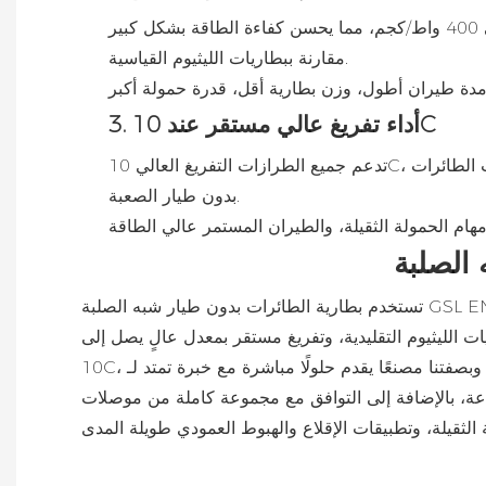
توفر بعض الطرازات كثافة طاقة تصل إلى 400 واط/كجم، مما يحسن كفاءة الطاقة بشكل كبير
مقارنة ببطاريات الليثيوم القياسية.
 مدة طيران أطول، وزن بطارية أقل، قدرة حمولة أكبر
3. أداء تفريغ عالي مستقر عند 10C
تدعم جميع الطرازات التفريغ العالي 10C، مما يوفر خرج طاقة قويًا ومستقرًا لعمليات الطائرات
بدون طيار الصعبة.
ومهام الحمولة الثقيلة، والطيران المستمر عالي الطاقة
الصلبة
تستخدم بطارية الطائرات بدون طيار شبه الصلبة GSL ENERGY 14S بسعة 80,000 مللي أمبير/ساعة مواد أساسية من السيليكون والكربون عالية النيكل من الدرجة الأولى، وهي
فائقة تصل إلى 400 واط/كجم. مع زيادة في مدة الطيران بنسبة 40% مقارنةً ببطاريات الليثيوم التقليدية، وتفريغ مستقر بمعدل عالٍ يصل إلى
10C، يجمع هذا المنتج بين التصميم خفيف الوزن والسلامة الاستثنائية في البيئات القاسية (من -40 درجة مئوية إلى 75 درجة مئوية). وبصفتنا مصنعًا يقدم حلولًا مباشرة مع خبرة تمتد لـ
كانية تخصيص السعة بالكامل بدءًا من 12.5 أمبير/ساعة وحتى 80 أمبير/ساعة، بالإضافة إلى التوافق مع مجموعة كاملة من موصلات QS/AS/XT، مما يجعلها