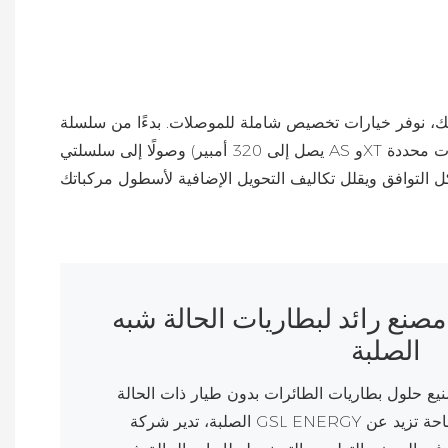
شاملة للموصلات. بدءًا من سلسلة QS عالية الطاقة (التي تدعم تيار ذروة
يصل إلى 320 أمبير) وصولًا إلى سلسلتي AS وXT القياسيتين في هذا المجال، يمكن تخصيص كل بطارية بمقاسات كابلات محددة (من 6 إلى 16 AWG) وأنواع مقابس مختلفة. تتيح هذه
صنع رائد لبطاريات الحالة شبه
الصلبة
يع حلول بطاريات الطائرات بدون طيار ذات الحالة
الصلبة، تدير شركة GSL ENERGY منشأة إنتاج حديثة تمتد على مساحة تزيد عن