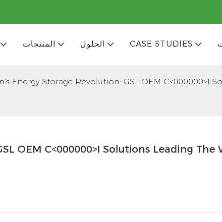
CASE STUDIES
الحلول
المنتجات
's Energy Storage Revolution: GSL OEM C<000000>I So
GSL OEM C<000000>I Solutions Leading The