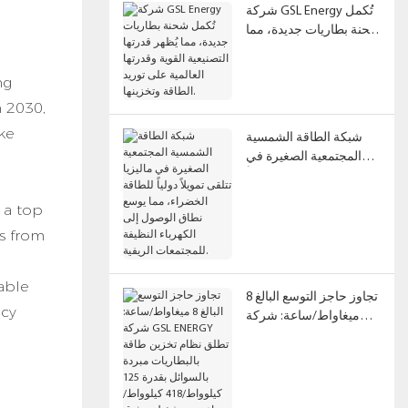
شركة GSL Energy تُكمل
شحنة بطاريات جديدة، مما
يُظهر قدرتها التصنيعية
القوية وقدرتها العالمية
ng
على توريد الطاقة
 2030,
وتخزينها.
ke
شبكة الطاقة الشمسية
المجتمعية الصغيرة في
ماليزيا تتلقى تمويلاً دولياً
للطاقة الخضراء، مما
 a top
يوسع نطاق الوصول إلى
ns from
الكهرباء النظيفة
للمجتمعات الريفية.
able
تجاوز حاجز التوسع البالغ 8
ncy
ميغاواط/ساعة: شركة
GSL ENERGY تطلق نظام
تخزين طاقة بالبطاريات
مبردة بالسوائل بقدرة 125
كيلوواط/418 كيلوواط/