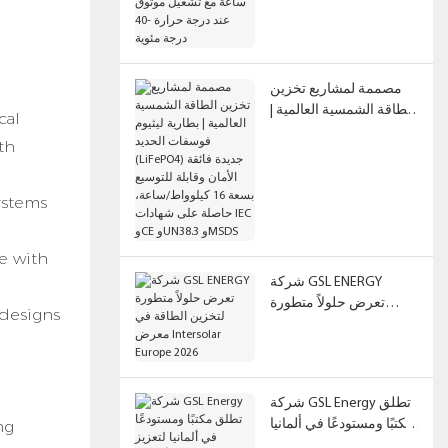
ساعة مع تشغيل موثوق
عند درجة حرارة -40 درجة
مئوية
مصممة لمشاريع تخزين
الطاقة الشمسية العالمية |
cal
بطارية ليثيوم فوسفات
th
الحديد (LiFePO4) جديدة
فائقة الأمان وقابلة
للتوسيع بسعة 16
ystems
كيلوواط/ساعة، حاصلة
على شهادات IEC وCE
e with
وUN38.3 وMSDS
شركة GSL ENERGY
تعرض حلولاً متطورة
 designs
لتخزين الطاقة في معرض
Intersolar Europe 2026
شركة GSL Energy تطلق
ng
مكتبًا ومستودعًا في ألمانيا
لتعزيز عملياتها الأوروبية