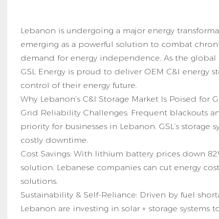
Lebanon is undergoing a major energy transformat
emerging as a powerful solution to combat chronic
demand for energy independence. As the global 
GSL Energy is proud to deliver OEM C&I
energy s
control of their energy future.
Why Lebanon’s C&I Storage Market Is Poised for 
Grid Reliability Challenges: Frequent blackouts an
priority for businesses in Lebanon. GSL’s storage
costly downtime.
Cost Savings: With lithium battery prices down 82
solution. Lebanese companies can cut energy costs
solutions.
Sustainability & Self-Reliance: Driven by fuel s
Lebanon are investing in solar + storage systems