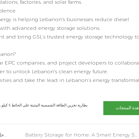
tions, factories, and solar farms.
ndence
Energy is helping Lebanon's businesses reduce diesel
with advanced energy storage solutions.
t and bring GSL’s trusted energy storage technology t
banon?
solar EPC companies, and project developers to collabor
her to unlock Lebanon's clean energy future.
ities and take the lead in Lebanon’s energy transformat
دة المنتجات
Battery Storage for Home: A Smart Energy Solution for Modern Living
انضم إلى GSL Energy في معرض كانتون 137 - مما يجعل المستقبل مع حلول تخزين الطاقة الممتازة!