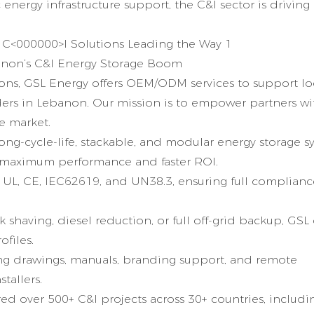
nergy infrastructure support, the C&I sector is driving
banon’s C&I Energy Storage Boom
tions, GSL Energy offers OEM/ODM services to support lo
iders in Lebanon. Our mission is to empower partners wi
e market.
ng-cycle-life, stackable, and modular energy storage s
 maximum performance and faster ROI.
 to UL, CE, IEC62619, and UN38.3, ensuring full complianc
having, diesel reduction, or full off-grid backup, GSL
ofiles.
g drawings, manuals, branding support, and remote
tallers.
d over 500+ C&I projects across 30+ countries, includi