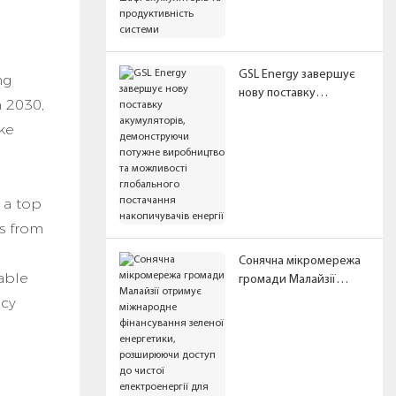
акумуляторів та
продуктивність
системи
GSL Energy завершує
ng
нову поставку
 2030,
акумуляторів,
ke
демонструючи потужне
виробництво та
можливості
глобального
 a top
постачання
накопичувачів енергії
ns from
Сонячна мікромережа
able
громади Малайзії
отримує міжнародне
ncy
фінансування зеленої
енергетики,
розширюючи доступ
до чистої
електроенергії для