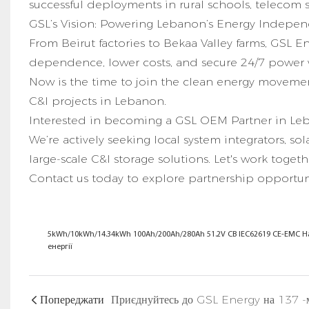
successful deployments in rural schools, telecom sta
GSL’s Vision: Powering Lebanon’s Energy Indepe
From Beirut factories to Bekaa Valley farms, GSL 
dependence, lower costs, and secure 24/7 power 
Now is the time to join the clean energy movemen
C&I projects in Lebanon.
Interested in becoming a GSL OEM Partner in Le
We’re actively seeking local system integrators, 
large-scale C&I storage solutions. Let's work toget
Contact us today to explore partnership opportun
5kWh/10kWh/14.34kWh 100Ah/200Ah/280Ah 51.2V CB IEC62619 CE-EMC На
енергії
Попереджати