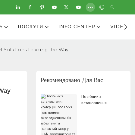
S
ПОСЛУГИ
INFO CENTER
VIDEOS
I Solutions Leading the Way
Рекомендовано Для Вас
 Way
Посібник з
встановлення
комерційного ESS з
повітряним
охолодженням: Як
забезпечити належний
зазор у шафі