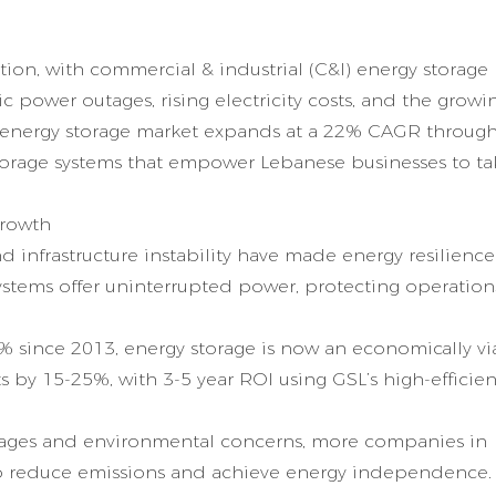
ion, with commercial & industrial (C&I) energy storage
 power outages, rising electricity costs, and the growi
energy storage market expands at a 22% CAGR through
torage systems
that empower Lebanese businesses to ta
Growth
d infrastructure instability have made energy resilience
 systems offer uninterrupted power, protecting operatio
% since 2013, energy storage is now an economically vi
 by 15-25%, with 3-5 year ROI using GSL’s high-efficie
hortages and environmental concerns, more companies in
 to reduce emissions and achieve energy independence.