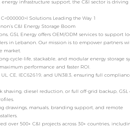
nergy infrastructure support, the C&I sector is driving
banon’s C&I Energy Storage Boom
tions, GSL Energy offers OEM/ODM services to support lo
iders in Lebanon. Our mission is to empower partners wi
e market.
ng-cycle-life, stackable, and modular energy storage s
 maximum performance and faster ROI.
 to UL, CE, IEC62619, and UN38.3, ensuring full complianc
having, diesel reduction, or full off-grid backup, GSL
ofiles.
g drawings, manuals, branding support, and remote
tallers.
d over 500+ C&I projects across 30+ countries, includi