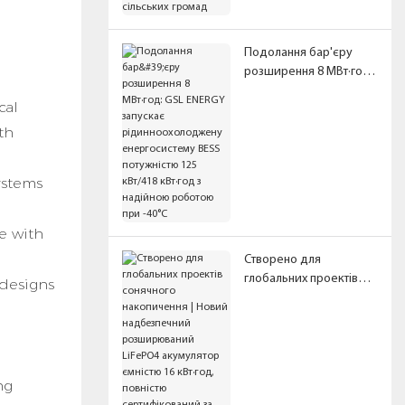
сільських громад
Подолання бар'єру
розширення 8 МВт·год:
GSL ENERGY запускає
cal
рідинноохолоджену
енергосистему BESS
th
потужністю 125 кВт/418
кВт·год з надійною
ystems
роботою при -40°C
e with
Створено для
глобальних проектів
 designs
сонячного накопичення
| Новий надбезпечний
розширюваний LiFePO4
акумулятор ємністю 16
кВт·год, повністю
ng
сертифікований за