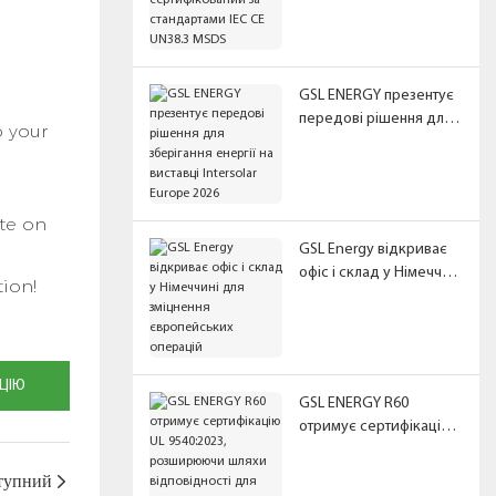
стандартами IEC CE
UN38.3 MSDS
GSL ENERGY презентує
передові рішення для
o your
зберігання енергії на
виставці Intersolar
Europe 2026
ate on
GSL Energy відкриває
офіс і склад у Німеччині
ion!
для зміцнення
європейських операцій
ЦІЮ
GSL ENERGY R60
отримує сертифікацію
UL 9540:2023,
розширюючи шляхи
тупний