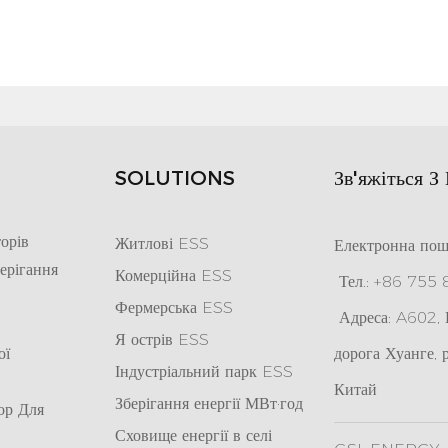
SOLUTIONS
Зв'яжіться З
орів
Житлові ESS
Електронна пош
ерігання
Комерційна ESS
Тел.: +86 755
Фермерська ESS
Адреса: A602, К
Я
острів ESS
ої
дорога Хуанге, 
Індустріальний парк ESS
Китай
Зберігання енергії МВт·год
ор Для
Сховище енергії в селі