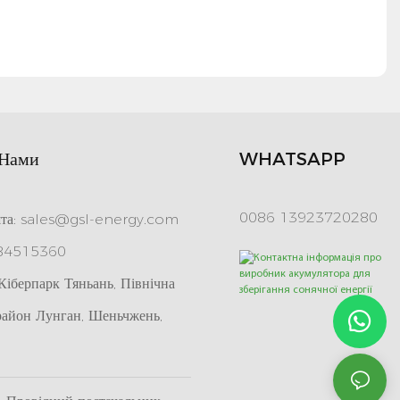
 Нами
WHATSAPP
0086 13923720280
та:
sales@gsl-energy.com
 84515360
іберпарк Тяньань, Північна
район Лунган, Шеньчжень,