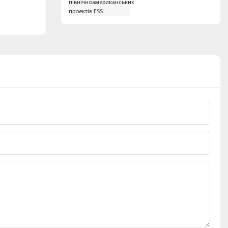
відповідності для
північноамериканських
проектів ESS