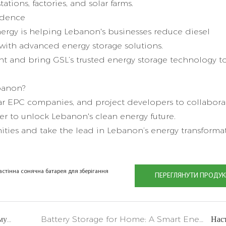
tions, factories, and solar farms.
ndence
Energy is helping Lebanon's businesses reduce diesel
with advanced energy storage solutions.
t and bring GSL’s trusted energy storage technology t
banon?
solar EPC companies, and project developers to collabor
her to unlock Lebanon's clean energy future.
ities and take the lead in Lebanon’s energy transformat
стінна сонячна батарея для зберігання
ПЕРЕГЛЯНУТИ ПРОДУК
Приєднуйтесь до GSL Energy на 137 -му ярмарку кантонів - живлення майбутнього з преміум -рішень для зберігання енергії!
Battery Storage for Home: A Smart Energy Solution for Modern Living
Нас