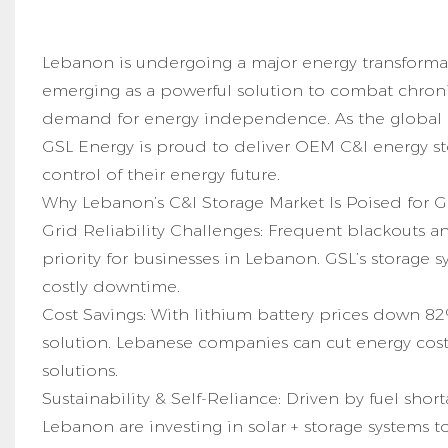
Lebanon is undergoing a major energy transformat
emerging as a powerful solution to combat chronic
demand for energy independence. As the global 
GSL Energy is proud to deliver OEM C&I
energy s
control of their energy future.
Why Lebanon’s C&I Storage Market Is Poised for 
Grid Reliability Challenges: Frequent blackouts an
priority for businesses in Lebanon. GSL’s storage
costly downtime.
Cost Savings: With lithium battery prices down 82
solution. Lebanese companies can cut energy costs
solutions.
Sustainability & Self-Reliance: Driven by fuel s
Lebanon are investing in solar + storage systems