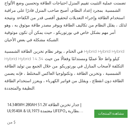
تضمنت عملية التثبيت تقييم المنزل’احتياجات الطاقة وتحسين وضع الألواح
الشمسية. بمجرد إعداد النظام، أصبح صاحب المنزل قادرًا على مراقبة
استخدام الطاقة وإجراء التعديلات لتحقيق أقصى قدر من الكفاءة. ونتيجة
لذلك ، يقلل النظام من تكاليف الطاقة ويوفر مصدر طاقة موثوق به ، وهو
أمر مهم بشكل خاص في بورتوريكو ، حيث يمكن أن تكون موثوقية
الشبكة مشكلة في بعض الأحيان.
في الختام ، يوفر نظام تخزين الطاقة الشمسية Hybrid Hybrid Hybrid
Hybrid Hybrid 14.34 كيلو واط حلاً عمليًا ومستدامًا وفعالًا من حيث
التكلفة لأصحاب المنازل في بورتوريكو. من خلال الجمع بين توليد الطاقة
الشمسية ، وتخزين الطاقة ، وتكنولوجيا العاكس المختلط ، فإنه يضمن
الطاقة دون انقطاع ، ويقلل من فواتير الكهرباء ، ويعزز استخدام الطاقة
النظيفة والمتجددة.
14.34KWH 280AH 51.2V جدار تخزين الطاقة |
UL9540A & UL1973 معتمدة LIFEPO₄ بطارية
مشاهدة المنتجات
LIFEPO₄
$
من