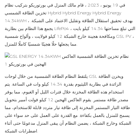
في 19 يونيو ، 2023 ، قام مالك المنزل في بورتوريكو بتركيب نظام
تخزين الطاقة الشمسي Hybrid Hybrid Energy Hybrid Energy
14.34kWH ، بهدف تحقيق استقلال الطاقة وتقليل الاعتماد على الشبكة.
يجمع هذا النظام بين بطارية LifePo4 التي تبلغ مساحتها 14.34 كيلو بايت ،
ومكافحة هجينة خارج الشبكة 12 كيلو فولايت ، وألواح شمسية GSL PV ،
مما يجعلها حلًا هجينًا شمسيًا كاملًا للمنزل.
يلتقط النظام الطاقة الشمسية من خلال لوحات GSL ويخزن الطاقة
الزائدة في بطارية الليثيوم بقدرة 14.34 كيلو وات في الساعة. يتم
استخدام هذه الطاقة المخزنة خلال فترات الليل أو الغيوم، مما يوفر
مصدر طاقة مستمر. يقوم العاكس الهجين 12 كيلو فولت أمبير بتحويل
طاقة التيار المستمر المخزنة إلى طاقة تيار متردد قابلة للاستخدام، مما
يسمح للمنزل بالعمل بكفاءة. مع القدرة على العمل على حد سواء على
الشبكة وخارج الشبكة ، يضمن النظام أن يبقى المنزل مدعومًا حتى أثناء
اضطرابات الشبكة.