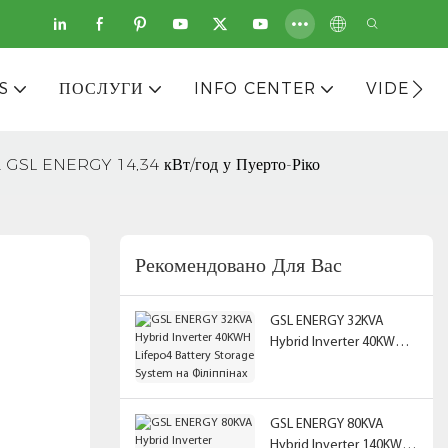
S
ПОСЛУГИ
INFO CENTER
VIDEOS
ма GSL ENERGY 14,34 кВт/год у Пуерто-Ріко
Рекомендовано Для Вас
GSL ENERGY 32KVA
Hybrid Inverter 40KWH
Lifepo4 Battery Storage
System на Філіппінах
GSL ENERGY 80KVA
Hybrid Inverter 140KWH