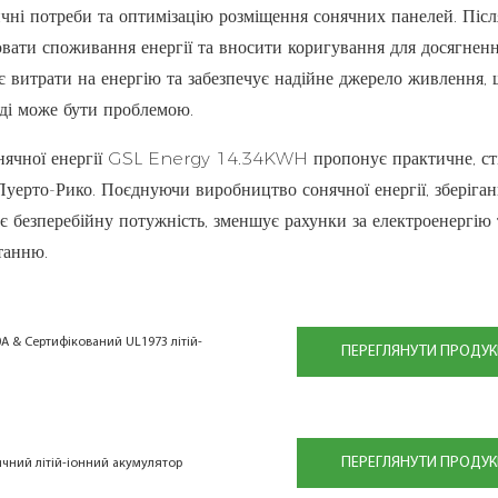
чні потреби та оптимізацію розміщення сонячних панелей. Післ
вати споживання енергії та вносити коригування для досягнен
є витрати на енергію та забезпечує надійне джерело живлення,
оді може бути проблемою.
сонячної енергії GSL Energy 14.34KWH пропонує практичне, ст
Пуерто-Рико. Поєднуючи виробництво сонячної енергії, зберіга
ує безперебійну потужність, зменшує рахунки за електроенергію 
танню.
0A & Сертифікований UL1973 літій-
ПЕРЕГЛЯНУТИ ПРОДУК
ПЕРЕГЛЯНУТИ ПРОДУК
ячний літій-іонний акумулятор