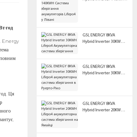
Система зберігання
акумуляторів Lifepo4 у
Лівані
Вт·год
GSL ENERGY 8KVA
SL Energy
Hybrid Inverter 30KWH
Lifepo4 Акумуляторна
тема
система зберігання
 повним
GSL ENERGY 8KVA
Hybrid Inverter 30KWH
Lifepo4 акумуляторна
система зберігання в
Руерто-Ріко
год. Ця
р
GSL ENERGY 8KVA
нного
Hybrid Inverter 20KWH
Lifepo4 акумуляторна
рантує,
система зберігання на
Ямайці