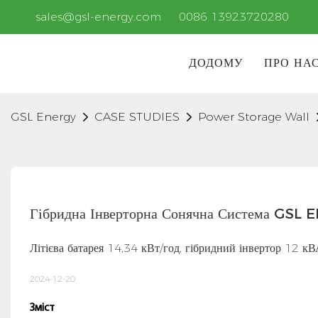
sales@gsl-energy.com
0086 13923720280
ДОДОМУ
ПРО НА
GSL Energy
CASE STUDIES
Power Storage Wall
Гібридна Інверторна Сонячна Система GSL 
Літієва батарея 14,34 кВт/год, гібридний інвертор 12 кВ
2024-12-20
Зміст