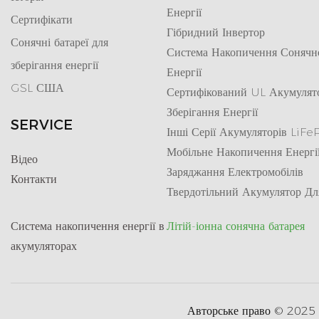
Енергії
Сертифікати
Гібридний Інвертор
Сонячні батареї для
Система Накопичення Сонячн
зберігання енергії
Енергії
GSL США
Сертифікований UL Акумулят
Зберігання Енергії
SERVICE
Інші Серії Акумуляторів LiF
Мобільне Накопичення Енергі
Відео
Заряджання Електромобілів
Контакти
Твердотільний Акумулятор Дл
Система накопичення енергії в
Літій-іонна сонячна батарея
акумуляторах
Авторське право © 2