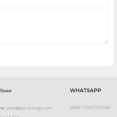
 Нами
WHATSAPP
0086 13923720280
та:
sales@gsl-energy.com