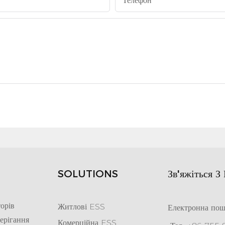
Телефон
SOLUTIONS
Зв'яжіться З
орів
Житлові ESS
Електронна пош
ерігання
Комерційна ESS