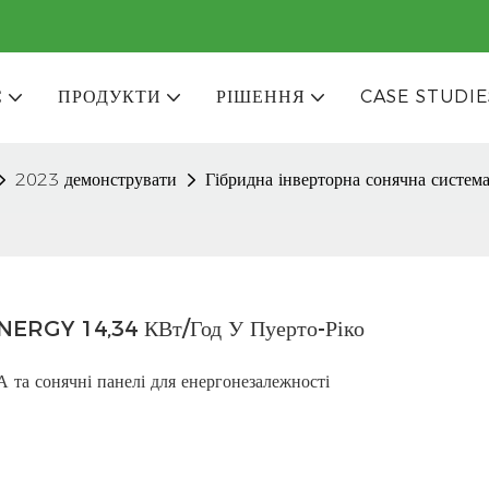
С
ПРОДУКТИ
РІШЕННЯ
CASE STUDIE
2023 демонструвати
Гібридна інверторна сонячна систе
ENERGY 14,34 КВт/год У Пуерто-Ріко
А та сонячні панелі для енергонезалежності