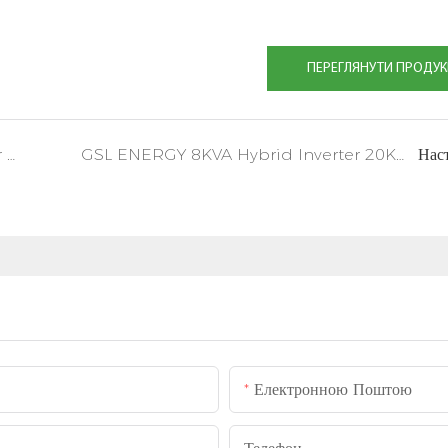
ПЕРЕГЛЯНУТИ ПРОДУК
GSL ENERGY 16KVA Hybrid Inverter 20KWH LiFePO4 акумуляторна система зберігання в Німеччині
GSL ENERGY 8KVA Hybrid Inverter 20KWH LiFePO4 акумуляторна система зберігання в Лівані
Нас
Електронною Поштою