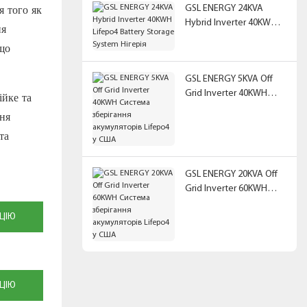
я того як
GSL ENERGY 24KVA
Hybrid Inverter 40KWH
ня
Lifepo4 Battery Storage
 що
System Нігерія
GSL ENERGY 5KVA Off
Grid Inverter 40KWH
ійке та
Система зберігання
ння
акумуляторів Lifepo4 у
та
США
GSL ENERGY 20KVA Off
Grid Inverter 60KWH
Система зберігання
ЦІЮ
акумуляторів Lifepo4 у
США
ЦІЮ