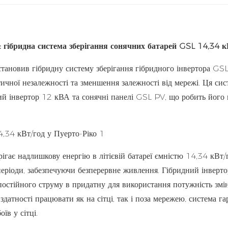
: гібридна система зберігання сонячних батарей GSL 14,34 к
тановив гібридну систему зберігання гібридного інвертора G
чної незалежності та зменшення залежності від мережі. Ця сис
й інвертор 12 кВА та сонячні панелі GSL PV, що робить його
ігає надлишкову енергію в літієвій батареї ємністю 14,34 кВт/
періоди, забезпечуючи безперервне живлення. Гібридний інверто
остійного струму в придатну для використання потужність змі
атності працювати як на сітці, так і поза мережею, система га
їв у сітці.