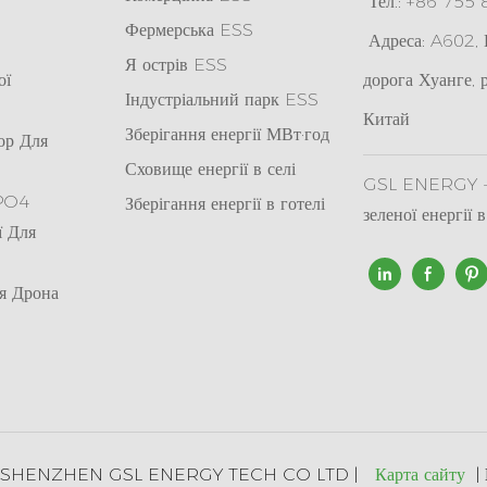
Тел.: +86 755
Фермерська ESS
Адреса: A602, К
Я
острів ESS
ої
дорога Хуанге, 
Індустріальний парк ESS
Китай
Зберігання енергії МВт·год
ор Для
Сховище енергії в селі
GSL ENERGY - 
ePO4
Зберігання енергії в готелі
зеленої енергії 
ї Для
я Дрона
025 SHENZHEN GSL ENERGY TECH CO LTD |
Карта сайту
|