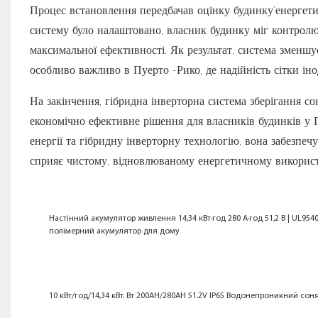
Процес встановлення передбачав оцінку будинку’енергети
систему було налаштовано, власник будинку міг контролю
максимальної ефективності. Як результат, система зменшу
особливо важливо в Пуерто -Рико, де надійність сітки ін
На закінчення, гібридна інверторна система зберігання 
економічно ефективне рішення для власників будинків у 
енергії та гібридну інверторну технологію, вона забезпеч
сприяє чистому, відновлюваному енергетичному викорис
Настінний акумулятор живлення 14,34 кВт·год 280 А·год 51,2 В | UL954
полімерний акумулятор для дому
10 кВт/год/14,34 кВт. Вт 200AH/280AH 51.2V IP65 Водонепроникний сон