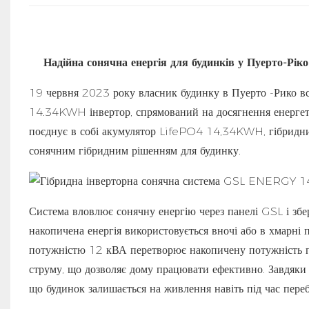
Надійна сонячна енергія для будинків у Пуерто-Ріко
19 червня 2023 року власник будинку в Пуерто -Рико вс
14.34KWH інвертор, спрямований на досягнення енергети
поєднує в собі акумулятор LifePO4 14,34KWH, гібридни
сонячним гібридним рішенням для будинку.
Система вловлює сонячну енергію через панелі GSL і збер
накопичена енергія використовується вночі або в хмарні 
потужністю 12 кВА перетворює накопичену потужність п
струму, що дозволяє дому працювати ефективно. Завдяки зд
що будинок залишається на живлення навіть під час перебо