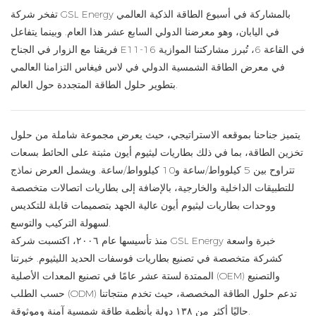
تفخر شركة GSL Energy بالمشاركة في أسبوع الطاقة الذكية العالمي
في اليابان، وهو معرضنا الدولي السابع عشر هذا العام. وبينما يتفاعل
فريقنا مع الزوار في الجناح E11-16 في القاعة 6، تُبرز مشاركتنا الموازية
في معرض الطاقة الشمسية الدولي في لاس فيغاس التزامنا العالمي
بتطوير حلول الطاقة المتجددة حول العالم.
يتميز جناحنا بموقعه الاستراتيجي، حيث يعرض مجموعة شاملة من حلول
تخزين الطاقة، بما في ذلك بطاريات ليثيوم أيون مثبتة على الحائط بسعات
تتراوح بين 5 كيلوواط/ساعة و10 كيلوواط/ساعة. ويشمل العرض نماذج
للتطبيقات الداخلية والخارجية، بالإضافة إلى بطاريات اتصالات متخصصة
ووحدات بطاريات ليثيوم أيون عالية الجهد بتصميمات قابلة للتكديس
لسهولة التركيب والتوسع.
منذ تأسيسها عام ٢٠٠٦، اكتسبت شركة GSL Energy خبرة واسعة
كشركة متخصصة
في تصنيع بطاريات
فوسفات الحديد الليثيوم. خبرتنا
الممتدة لستة عشر عامًا في تصنيع المعدات الأصلية (OEM) والتصنيع
حسب الطلب (ODM) تدعم حلول الطاقة المخصصة، حيث تخدم منتجاتنا
حاليًا أكثر من ١٣٨ دولة بأنظمة طاقة شمسية آمنة وموثوقة.