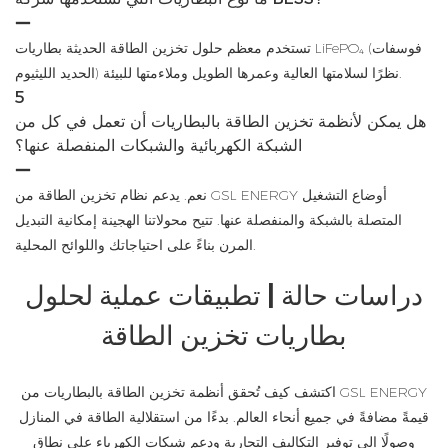
تستخدم معظم حلول تخزين الطاقة الحديثة بطاريات LiFePO₄ (فوسفات
الحديد الليثيوم) نظرًا لسلامتها العالية وعمرها الطويل وملاءمتها للبيئة.
5
هل يمكن لأنظمة تخزين الطاقة بالبطاريات أن تعمل في كل من
الشبكة الكهربائية والشبكات المنفصلة عنها؟
نعم. يدعم نظام تخزين الطاقة من GSL ENERGY أوضاع التشغيل
المتصلة بالشبكة والمنفصلة عنها. تتيح محولاتنا الهجينة إمكانية التبديل
المرن بناءً على احتياجاتك واللوائح المحلية.
دراسات حالة | تطبيقات عملية لحلول
بطاريات تخزين الطاقة
اكتشف كيف تُحقق أنظمة تخزين الطاقة بالبطاريات من GSL ENERGY
قيمةً مضافةً في جميع أنحاء العالم. بدءًا من استقلالية الطاقة في المنازل
وصولًا إلى توفير التكاليف التجارية ودعم شبكات الكهرباء على نطاق