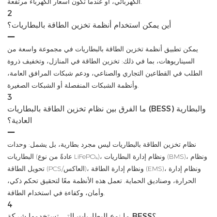
الكهربائي، أو عندما تكون أسعار الكهرباء مرتفعة.
2
أين يمكن استخدام أنظمة تخزين الطاقة بالبطاريات؟
يمكن تطبيق أنظمة تخزين الطاقة بالبطاريات في مجموعة واسعة من
السيناريوهات، بما في ذلك: تخزين الطاقة في المنازل، وتخفيف ذروة
الطلب في القطاعين التجاري والصناعي، ودعم شبكات المرافق العامة،
وأنظمة الشبكات المنفصلة أو الشبكات الصغيرة.
3
ما الفرق بين نظام تخزين الطاقة بالبطاريات (BESS) والبطارية
العادية؟
نظام تخزين الطاقة بالبطاريات ليس مجرد بطارية، بل يشمل: وحدات
البطاريات (عادةً من نوع LiFePO₄)، ونظام إدارة البطاريات (BMS)، ونظام
تحويل الطاقة (PCS/العاكس)، ونظام إدارة الطاقة (EMS)، ونظام إدارة
الحرارة، وصناديق الحماية. تعمل هذه الأنظمة معًا لتحقيق تحكم ذكي،
وأمان، وكفاءة في استخدام الطاقة.
4
ما نوع البطاريات التي تستخدمها شركة BESS؟