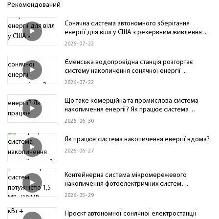
Рекомендований
Сонячна система автономного зберігання
енергії для вілл у США з резервним живленням
від GSL потужністю 86 кВт·год
2026
07
22
Єменська водопровідна станція розгортає
систему накопичення сонячної енергії
потужністю 2 МВт·год | Проект промислової
2026
07
22
мікромережі GSL Energy
Що таке комерційна та промислова система
накопичення енергії? Як працює система
накопичення енергії на акумуляторах C&I
2026
06
30
Як працює система накопичення енергії вдома?
2026
06
27
Контейнерна система мікромережевого
накопичення фотоелектричних систем
потужністю 1,5 МВт/10 МВт·год для мережевих
2026
05
29
застосувань увімкнено/вимкнено
Проєкт автономної сонячної електростанції