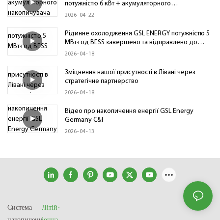
потужністю 6 кВт + акумуляторного
накопичувача енергії потужністю 215 кВт·год у
2026
04
22
Чаді | Низьковольтна стійка ESS
Рідинне охолодження GSL ENERGY потужністю 5
МВт·год BESS завершено та відправлено до
Східної Європи
2026
04
18
Зміцнення нашої присутності в Лівані через
стратегічне партнерство
2026
04
18
Відео про накопичення енергії GSL Energy
Germany C&I
2026
04
13
Система
Літій-
накопичення
іонна