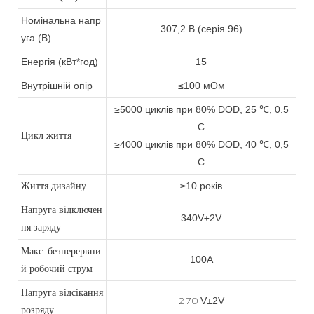
Номінальна напр
307,2 В (серія 96)
уга (В)
Енергія (кВт*год)
15
Внутрішній опір
≤100 мОм
≥5000 циклів при 80% DOD, 25 ℃, 0.5
C
Цикл життя
≥4000 циклів при 80% DOD, 40 ℃, 0,5
C
Життя дизайну
≥10 років
Напруга відключен
340V±2V
ня заряду
Макс. безперервни
100A
й робочий струм
Напруга відсікання
270
V±2V
розряду