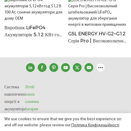
Виробник LiFePO4
GSL ENERGY HV-G2~G12
Акумуляторів 5,12 КВт·год
Серія Pro | Високовольтний
51,2 В 100 Аг, Сонячні
Штабельований LiFePO₄
Акумулятори Для Дому
Акумулятор Для Зберігання
OEM
Енергії В Житлових
Приміщеннях
Система
Літій-
накопичення
іонна
енергії в
сонячна
акумуляторах
батарея
We use cookies to ensure that we give you the best experience on
and off our website. please review our
Політика Конфіденційності
Авторське право © 2025 SHENZHEN GSL ENERGY TECH CO LTD