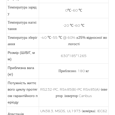
Температура заряд
0℃~60
℃
у
Температура нагні
-20
℃~60
℃
тання
Температура зберіг
-40
℃~55
℃ @ 60%
±25% відносної во
ання
логості
Розмір (Ш/В/Г, м
630*185*1265
м)
Приблизна вага
Приблизно: 180 кг
(кг)
Потужність життє
RS232-PC, RS485(B)-PC RS485(A)-інве
вого циклу протяг
ртор, інвертор Canbus
ом гарантійного п
еріоду
UN38.3, MSDS, UL1973 (комірка), IEC62
Атестація