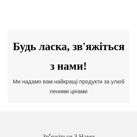
Будь ласка, зв'яжіться
з нами!
Ми надамо вам найкращі продукти за улюб
леними цінами
Зв’яжіться З Нами