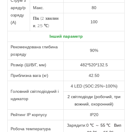
Струм з
аряду/р
Макс.
80
озряду
Пік (2 хвилин
100
(A)
и, 25 ℃)
Інший параметр
Рекомендована глибина
90%
розряду
Розмір (Ш/В/Г, мм)
482*520*132.5
Приблизна вага (кг)
42.50
4 LED (SOC:25%~100%)
Головний світлодіодний і
2 світлодіоди (робочий, три
ндикатор
вожний, охоронний)
Рейтинг IP корпусу
IP20
Зарядити:0
55
Вип
℃
～
℃
Робоча температура