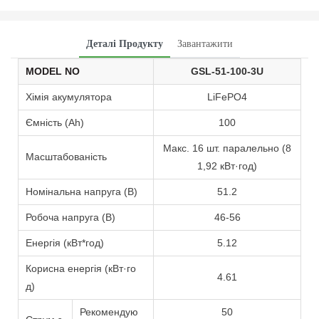
Деталі Продукту
Завантажити
MODEL NO
GSL-51-100-3U
Хімія акумулятора
LiFePO4
Ємність (Ah)
100
Макс. 16 шт. паралельно (8
Масштабованість
1,92 кВт·год)
Номінальна напруга (В)
51.2
Робоча напруга (В)
46-56
Енергія (кВт*год)
5.12
Корисна енергія (кВт·го
4.61
д)
Рекомендую
50