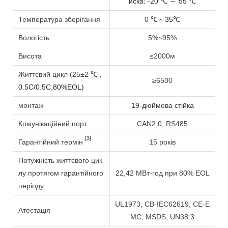
иска: -20
55
℃
～
℃
Температура зберігання
0
℃～35℃
Вологість
5%~95%
Висота
≤2000м
Життєвий цикл (25±2
℃
,
≥6500
0.5C/0.5C,80%EOL)
монтаж
19-дюймова стійка
Комунікаційний порт
CAN2.0, RS485
[3]
Гарантійний термін
15 років
Потужність життєвого цик
лу протягом гарантійного
22,42 МВт-год при 80% EOL
періоду
UL1973, CB-IEC62619, CE-E
Атестація
MC, MSDS, UN38.3