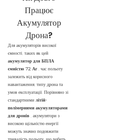
Працює
Акумулятор
Дрона?
Для акумуляторів високої
ємності, таких як цей
акумулятор для БПЛА
ємністю 72 Аг
, час польоту
залежить від корисного
навантаження, типу дрона та
умов експлуатації. Порівняно зі
стандартними
літій-
полімерними акумуляторами
для дронів
, акумулятори з
високою щільністю енергії
можуть значно подовжити
тривалість польоту, що робить