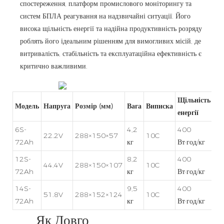
спостереження, платформ промислового моніторингу та
систем БПЛА реагування на надзвичайні ситуації. Його
висока щільність енергії та надійна продуктивність розряду
роблять його ідеальним рішенням для вимогливих місій, де
витривалість, стабільність та експлуатаційна ефективність є
критично важливими.
Щільність
Модель
Напруга
Розмір (мм)
Вага
Виписка
енергії
6S-
4,2
400
22.2V
288×150×57
10C
72Ah
кг
Вт·год/кг
12S-
8,2
400
44.4V
288×150×107
10C
72Ah
кг
Вт·год/кг
14S-
9,5
400
51.8V
288×152×124
10C
72Ah
кг
Вт·год/кг
Як Довго