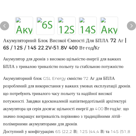
Акумуляторний Блок Високої Ємності Для БПЛА 72 Аг |
6S / 12S / 14S 22.2V–51.8V 400 Вт·год/кг
Акумулятор для дронів з високою щільністю енергії для важких
БПЛА з тривалою тривалістю польоту та стабільною потужністю
Акумуляторний блок GSL Energy ємністю 72 Аг для БПЛА
розроблений для використання у важких умовах експлуатації дронів,
що потребують тривалого часу польоту та надійної високої
потужності. Завдяки вдосконаленій напівтвердотільній архітектурі
акумулятора ця серія досягає щільності енергії до 400 Вт·год/кг, що
значно покращує витривалість порівняно з традиційними літій-
полімерними акумуляторами для дронів.
Доступний у конфігураціях 6S (22,2 В), 12S (44,4 В) та 14S (51,8