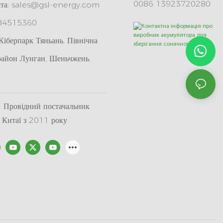
0086 13923720280
та:
sales@gsl-energy.com
 84515360
іберпарк Тяньань, Північна
район Лунган, Шеньчжень,
Провідний постачальник
в Китаї з 2011 року