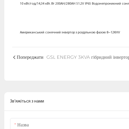
10 кВт/год/14,34 кВт. Вт 200AH/280AH 51.2V IP65 Водонепроникний сон
Американський сонячний інвертор з роздільною фазою 8~12KHV
Попереджати
Зв’яжіться з нами
Назва