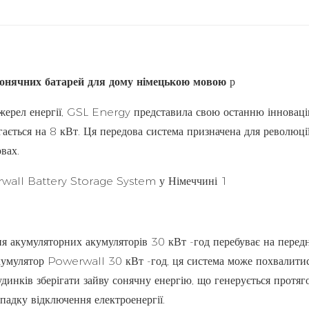
сонячних батарей для дому німецькою мовою
р
жерел енергії, GSL Energy представила свою останню інноваці
гається на 8 кВт. Ця передова система призначена для революці
вах.
я акумуляторних акумуляторів 30 кВт -год перебуває на перед
 акумулятор Powerwall 30 кВт -год, ця система може похвалити
динків зберігати зайву сонячну енергію, що генерується протяг
падку відключення електроенергії.