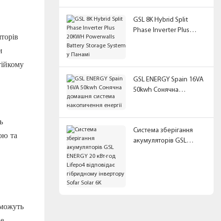
на ЯМАЙЦІ
GSL 8K Hybrid Split
Phase Inverter Plus
торів
20KWH Powerwalls
и
Battery Storage System
у Панамі
тійкому
GSL ENERGY Spain 16VA
50kwh Сонячна
домашня система
накопичення енергії
ь
Система зберігання
ою та
акумуляторів GSL
ENERGY 20 кВт·год
Lifepo4 відповідає
гібридному інвертору
Sofar Solar 6K
 можуть
не