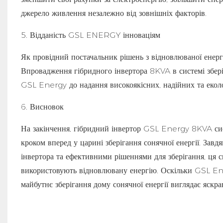
джерело живлення незалежно від зовнішніх факторів.
5. Відданість GSL ENERGY інноваціям
Як провідний постачальник рішень з відновлюваної енерг
Впровадження гібридного інвертора 8KVA в системі збер
GSL Energy до надання високоякісних, надійних та еколог
6. Висновок
На закінчення, гібридний інвертор GSL Energy 8KVA сис
кроком вперед у царині зберігання сонячної енергії. Завд
інвертора та ефективними рішеннями для зберігання, ця с
використовують відновлювану енергію. Оскільки GSL Ene
майбутнє зберігання дому сонячної енергії виглядає яскрав