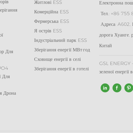
орів
Житлові ESS
Електронна пош
ерігання
Комерційна ESS
Тел.: +86 755
Фермерська ESS
Адреса: A602, К
Я
острів ESS
ої
дорога Хуанге, 
Індустріальний парк ESS
Китай
Зберігання енергії МВт·год
ор Для
Сховище енергії в селі
GSL ENERGY - 
ePO4
Зберігання енергії в готелі
зеленої енергії 
ї Для
я Дрона