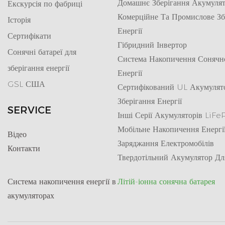
Домашнє Зберігання Акумулят
Екскурсія по фабриці
Комерційне Та Промислове Зб
Історія
Енергії
Сертифікати
Гібридний Інвертор
Сонячні батареї для
Система Накопичення Сонячн
зберігання енергії
Енергії
GSL США
Сертифікований UL Акумулят
Зберігання Енергії
SERVICE
Інші Серії Акумуляторів LiF
Мобільне Накопичення Енергі
Відео
Заряджання Електромобілів
Контакти
Твердотільний Акумулятор Дл
Система накопичення енергії в
Літій-іонна сонячна батарея
акумуляторах