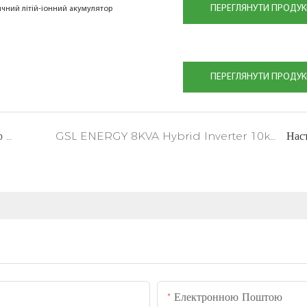
ПЕРЕГЛЯНУТИ ПРОДУК
ячний літій-іонний акумулятор
ПЕРЕГЛЯНУТИ ПРОДУК
GSL ENERGY 3KVA гібридний інвертор 15kwh Powerwall Lifepo4 акумуляторна система зберігання в США
GSL ENERGY 8KVA Hybrid Inverter 10kWh Powerwall Lifepo4 Storage System у Бельгії
Нас
Електронною Поштою