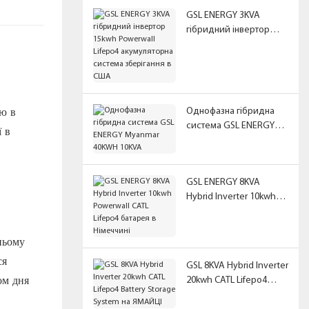
GSL ENERGY 3KVA
гібридний інвертор
15kwh Powerwall
Lifepo4 акумуляторна
система зберігання в
США
ю в
Однофазна гібридна
система GSL ENERGY
ї в
Myanmar 40KWH 10KVA
GSL ENERGY 8KVA
Hybrid Inverter 10kwh
Powerwall CATL Lifepo4
батарея в Німеччині
ньому
ся
GSL 8KVA Hybrid Inverter
ом дня
20kwh CATL Lifepo4
Battery Storage System