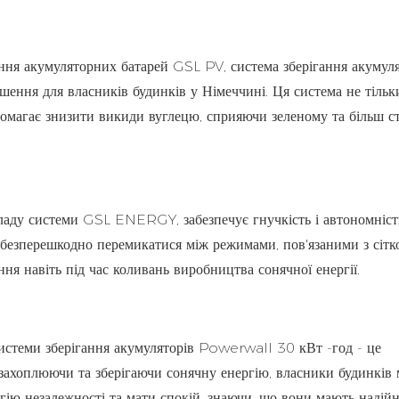
ння акумуляторних батарей GSL PV, система зберігання акумуля
ння для власників будинків у Німеччині. Ця система не тільк
опомагає знизити викиди вуглецю, сприяючи зеленому та більш с
ладу системи GSL ENERGY, забезпечує гнучкість і автономніст
 безперешкодно перемикатися між режимами, пов'язаними з сітк
я навіть під час коливань виробництва сонячної енергії.
стеми зберігання акумуляторів Powerwall 30 кВт -год - це
захоплюючи та зберігаючи сонячну енергію, власники будинків
гію незалежності та мати спокій, знаючи, що вони мають надій