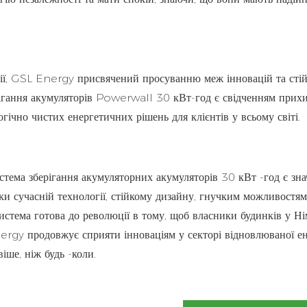
ії, GSL Energy присвячений просуванню меж інновацій та стійк
ігання акумуляторів Powerwall 30 кВт-год є свідченням прихи
ічно чистих енергетичних рішень для клієнтів у всьому світі.
тема зберігання акумуляторних акумуляторів 30 кВт -год є зн
яки сучасній технології, стійкому дизайну, гнучким можливостям
истема готова до революції в тому, щоб власники будинків у Н
rgy продовжує сприяти інноваціям у секторі відновлюваної ене
іше, ніж будь -коли.