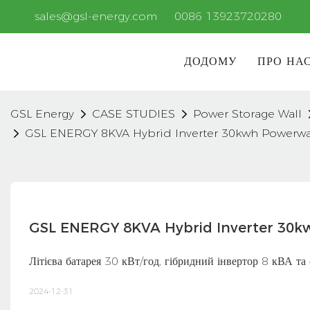
sales@gsl-energy.com
0086 13923720280
ДОДОМУ
ПРО НА
GSL Energy
CASE STUDIES
Power Storage Wall
GSL ENERGY 8KVA Hybrid Inverter 30kwh Powerwall
GSL ENERGY 8KVA Hybrid Inverter 30kw
Літієва батарея 30 кВт/год, гібридний інвертор 8 кВА та
2024-12-31