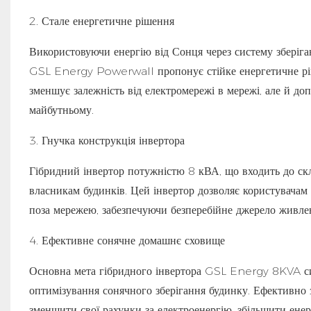
2. Стале енергетичне рішення
Використовуючи енергію від Сонця через систему зберіга
GSL Energy Powerwall пропонує стійке енергетичне ріше
зменшує залежність від електромережі в мережі, але й д
майбутньому.
3. Гнучка конструкція інвертора
Гібридний інвертор потужністю 8 кВА, що входить до ск
власникам будинків. Цей інвертор дозволяє користувачам
поза мережею, забезпечуючи безперебійне джерело живленн
4. Ефективне сонячне домашнє сховище
Основна мета гібридного інвертора GSL Energy 8KVA си
оптимізування сонячного зберігання будинку. Ефективно 
зменшити свої рахунки за електроенергію, збільшити енер