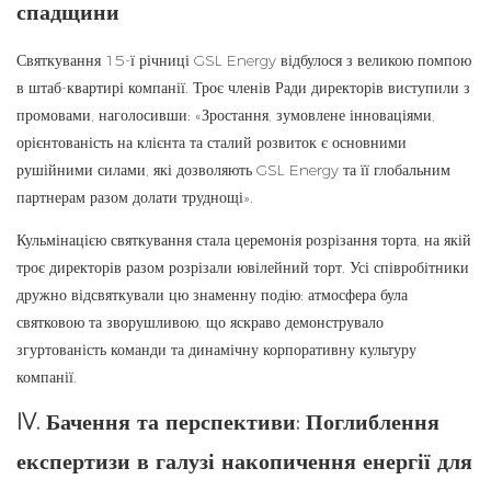
спадщини
Святкування 15-ї річниці GSL Energy відбулося з великою помпою
в штаб-квартирі компанії. Троє членів Ради директорів виступили з
промовами, наголосивши: «Зростання, зумовлене інноваціями,
орієнтованість на клієнта та сталий розвиток є основними
рушійними силами, які дозволяють GSL Energy та її глобальним
партнерам разом долати труднощі».
Кульмінацією святкування стала церемонія розрізання торта, на якій
троє директорів разом розрізали ювілейний торт. Усі співробітники
дружно відсвяткували цю знаменну подію; атмосфера була
святковою та зворушливою, що яскраво демонструвало
згуртованість команди та динамічну корпоративну культуру
компанії.
IV. Бачення та перспективи: Поглиблення
експертизи в галузі накопичення енергії для