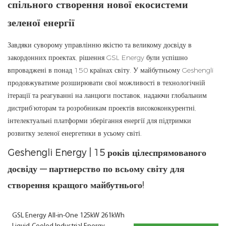
спільного створення нової екосистеми
зеленої енергії
Завдяки суворому управлінню якістю та великому досвіду в
закордонних проектах, рішення GSL Energy були успішно
впроваджені в понад 150 країнах світу. У майбутньому Geshengli
продовжуватиме розширювати свої можливості в технологічній
ітерації та реагуванні на ланцюги поставок, надаючи глобальним
дистриб'юторам та розробникам проектів висококонкурентні,
інтелектуальні платформи зберігання енергії для підтримки
розвитку зеленої енергетики в усьому світі.
Geshengli Energy | 15 років цілеспрямованого
досвіду — партнерство по всьому світу для
створення кращого майбутнього!
GSL Energy All-in-One 125kW 261kWh