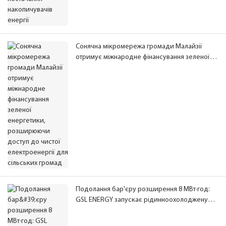
Сонячна мікромережа громади Малайзії
отримує міжнародне фінансування зеленої
енергетики, розширюючи доступ до чистої
електроенергії для сільських громад
Подолання бар'єру розширення 8 МВт·год:
GSL ENERGY запускає рідинноохолоджену
енергосистему BESS потужністю 125 кВт/418
кВт·год з надійною роботою при -40°C