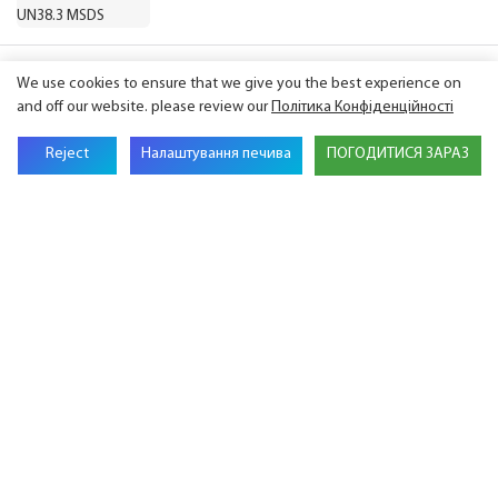
GSL ENERGY презентує передові рішення для
We use cookies to ensure that we give you the best experience on
зберігання енергії на виставці Intersolar
and off our website. please review our
Політика Конфіденційності
Europe 2026
Reject
Налаштування печива
ПОГОДИТИСЯ ЗАРАЗ
GSL Energy відкриває офіс і склад у
Німеччині для зміцнення європейських
операцій
GSL ENERGY R60 отримує сертифікацію UL
9540:2023, розширюючи шляхи відповідності
для північноамериканських проектів ESS