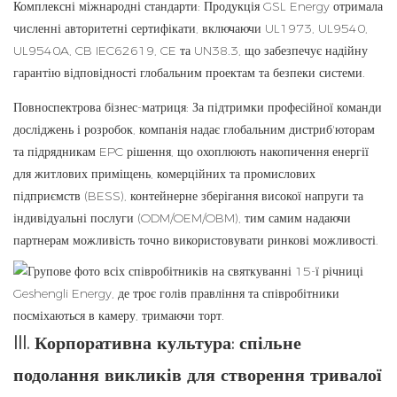
Комплексні міжнародні стандарти: Продукція GSL Energy отримала
численні авторитетні сертифікати, включаючи UL1973, UL9540,
UL9540A, CB IEC62619, CE та UN38.3, що забезпечує надійну
гарантію відповідності глобальним проектам та безпеки системи.
Повноспектрова бізнес-матриця: За підтримки професійної команди
досліджень і розробок, компанія надає глобальним дистриб'юторам
та підрядникам EPC рішення, що охоплюють накопичення енергії
для житлових приміщень, комерційних та промислових
підприємств (BESS), контейнерне зберігання високої напруги та
індивідуальні послуги (ODM/OEM/OBM), тим самим надаючи
партнерам можливість точно використовувати ринкові можливості.
III. Корпоративна культура: спільне
подолання викликів для створення тривалої