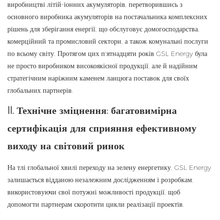
виробництві літій-іонних акумуляторів, перетворившись з
основного виробника акумуляторів на постачальника комплексних
рішень для зберігання енергії, що обслуговує домогосподарства,
комерційний та промисловий сектори, а також комунальні послуги
по всьому світу. Протягом цих п'ятнадцяти років GSL Energy була
не просто виробником високоякісної продукції, але й надійним
стратегічним наріжним каменем ланцюга поставок для своїх
глобальних партнерів.
II. Технічне зміцнення: багатовимірна
сертифікація для сприяння ефективному
виходу на світовий ринок
На тлі глобальної хвилі переходу на зелену енергетику, GSL Energy
залишається відданою незалежним дослідженням і розробкам,
використовуючи свої потужні можливості продукції, щоб
допомогти партнерам скоротити цикли реалізації проектів.