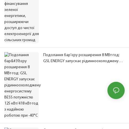
Подолання бар'єру розширення 8 МВт·год:
GSL ENERGY запускає рідинноохолоджену
енергосистему BESS потужністю 125 кВт/418
кВт·год з надійною роботою при -40°C