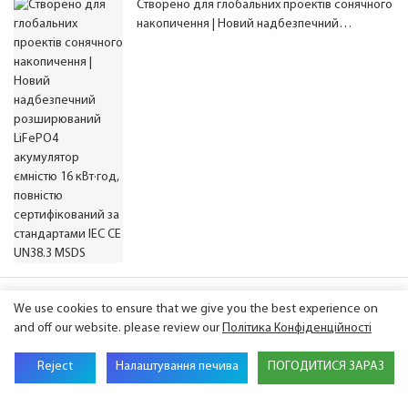
Створено для глобальних проектів сонячного
накопичення | Новий надбезпечний
розширюваний LiFePO4 акумулятор ємністю
16 кВт·год, повністю сертифікований за
стандартами IEC CE UN38.3 MSDS
GSL ENERGY презентує передові рішення для
We use cookies to ensure that we give you the best experience on
зберігання енергії на виставці Intersolar
and off our website. please review our
Політика Конфіденційності
Europe 2026
Reject
Налаштування печива
ПОГОДИТИСЯ ЗАРАЗ