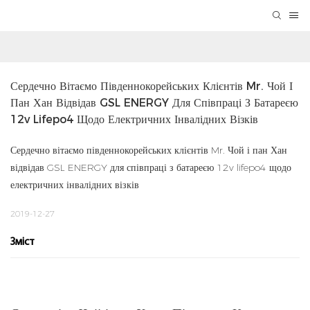
Сердечно Вітаємо Південнокорейських Клієнтів Mr. Чой І 
Пан Хан Відвідав GSL ENERGY Для Співпраці З Батареєю 
12v Lifepo4 Щодо Електричних Інвалідних Візків
Сердечно вітаємо південнокорейських клієнтів Mr. Чой і пан Хан
відвідав GSL ENERGY для співпраці з батареєю 12v lifepo4 щодо
електричних інвалідних візків
2019-12-27
Зміст