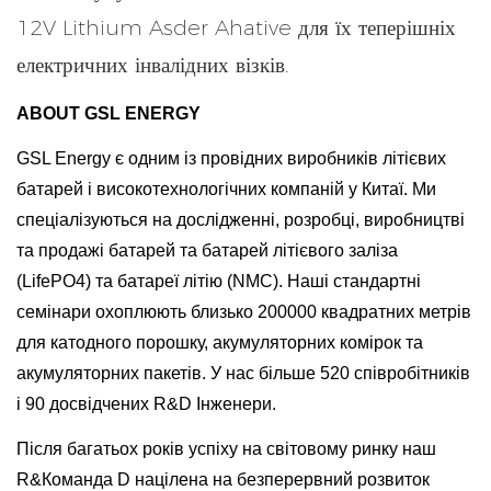
12V Lithium Asder Ahative для їх теперішніх
електричних інвалідних візків.
ABOUT GSL ENERGY
GSL Energy є одним із провідних виробників літієвих
батарей і високотехнологічних компаній у Китаї. Ми
спеціалізуються на дослідженні, розробці, виробництві
та продажі батарей та батарей літієвого заліза
(LifePO4) та батареї літію (NMC). Наші стандартні
семінари охоплюють близько 200000 квадратних метрів
для катодного порошку, акумуляторних комірок та
акумуляторних пакетів. У нас більше 520 співробітників
і 90 досвідчених R&D Інженери.
Після багатьох років успіху на світовому ринку наш
R&Команда D націлена на безперервний розвиток