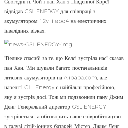
Сьогодні п. Чой і пан Хан з Південної Кореї
відвідав GSL ENERGY для співпраці з
акумулятором 12v lifepo4 на електричних
інвалідних візках.
"Велике спасибі за те, що Келсі зустріла нас" сказав
пан Хан. "Ми шукали багато постачальників
літієвих акумуляторів на Alibaba.com, але
нарешті GLL Energy є найбільш професійною,
яку я зустрів досі. Тож ми подзвонили пану Джим
Денг. Генеральний директор GSL ENERGY
зустрінеться та обговорить наше співробітництво
в галузі літій-іонних батарей. Містер. Джим Денг