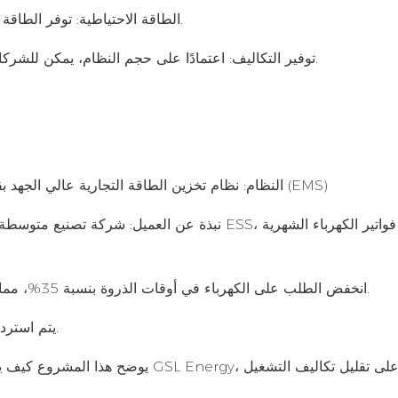
الطاقة الاحتياطية: توفر الطاقة الاحتياطية أثناء انقطاع التيار الكهربائي أو عدم استقرار الشبكة.
توفير التكاليف: اعتمادًا على حجم النظام، يمكن للشركات توفير ما بين 20% إلى 40% من فواتير الكهرباء الخاصة بها.
عالي الجهد بقدرة 100 كيلو وات في الساعة مزود بنظام إدارة طاقة متقدم (EMS)
النظام: نظام
تخزين الطاقة التجارية
نبذة عن العميل: شركة تصنيع متوسطة الحجم ذات طل
بعد تثبيت نظام ESS، انخفض الطلب على الكهرباء في أوقات الذروة بنسبة 35%، مما أدى إلى توفير شهري قدره 2200 دولار.
العائد على الاستثمار (ROI): يتم استرداد الأموال في أقل من أربع سنوات.
يوضح هذا المشروع كيف يمكن لنظام تخزي