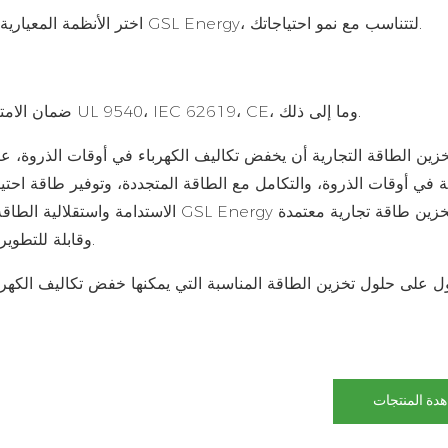
- اختر الأنظمة المعيارية، مثل حلول خزانة تبريد الهواء بقدرة 209 كيلووات ساعة من GSL Energy، لتتناسب مع نمو احتياجاتك.
- ضمان الامتثال للمعايير العالمية للتشغيل الآمن والموثوق به، بما في ذلك UL 9540، IEC 62619، CE، وما إلى ذلك.
ة في أوقات الذروة، والتكامل مع الطاقة المتجددة، وتوفير طاقة احتي
الاستدامة واستقلالية الطاقة. مستفيدةً م
وقابلة للتطوير وفعالة من حيث التكلفة، مصممة خصيصًا لإدارة أحمال الذروة.
GSL Ene للحصول على
حلول تخزين الطاقة
المناسبة التي يمكنها خفض تكاليف الكهرب
دة المنتجات