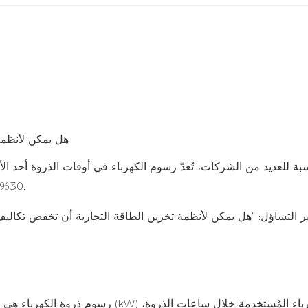
سبة للعديد من الشركات، تُعدّ رسوم الكهرباء في أوقات الذروة أحد الأس
30% و70% من فواتير الكهرباء التجارية، مما يجعلها عبئًا ماليًا كبيرًا.
ير التساؤل: "هل يمكن لأنظمة تخزين الطاقة التجارية أن تخفض تكاليف 
رسوم ذروة الكهرباء هي رسوم تفرضها شر