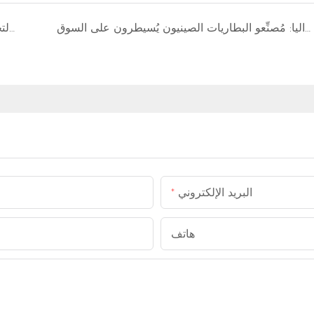
ازدهار تخزين الطاقة المنزلية في أستراليا: مُصنِّعو البطاريات الصينيون يُسيطرون على السوق
خزانة بطاريات الجهد العالي GSL-HV51200: حل موثوق لتخزين الطاقة التجارية
البريد الإلكتروني
هاتف