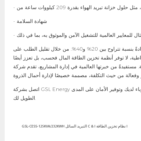
- شهادة السلامة
يمكن لتخزين الطاقة التجارية أن يخفض تكاليف الكهرباء في أوقات الذروة، عادةً بنسبة تتراوح بين 20% و40%. من خلال تقليل الطلب على
اطية، لا توفر أنظمة تخزين الطاقة المال فحسب، بل تعزز أيضًا
ن خبرتها العالمية في إدارة المشاريع، تقدم شركة GSL Energy حلول تخزين طاقة تجارية معتمدة
اء لديك وتوفير الأمان على المدى
الطويل لك.
GSL-CESS-125KVA/232KWH التبريد السائل C & I نظام تخزين الطاقة I