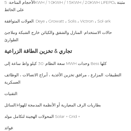
الأحجام المتاحة: 5KWH / 10KWH / 15KWH / 20KWH LIFEPO₄ مثبتة
على الحائط
العولات المتوافقة: Deye ، Growatt ، Solis ، Victron ، Sol-ark
حالات الاستخدام: المنازل والشقق والكبائن خارج الشبكة وملاجئ
الطوارئ
تجاري & تخزين الطاقة الزراعية
سعة النظام: 30 كيلو واط ساعة إلى MWH وحدات Bess كلها
التطبيقات: المزارع ، مرافق تخزين الأغذية ، أبراج الاتصالات ، الوظائف
العسكرية
التقنيات:
بطاريات الرف المعيارية أو الأنظمة المدمجة للهواء/السائل
المحولات الهجينة لتكامل مولد Solar + Grid +
فوائد: