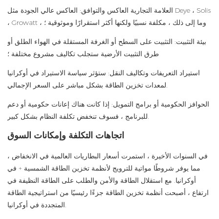
العلامة التجارية العاكس والتوافق: العاكس عالي الجودة مثل Deye ، Solis
، Growatt ، وما إلى ذلك ، مكلفة نسبيًا ولكنها أكثر استقرارًا وموثوقية ؛
بيئة التثبيت: التثبيت على السطح أو الغرفة المستقلة في الهواء الطلق أو
طرق التثبيت الأرضية ستجلب تكاليف مشروع مختلفة ؛
استيراد التعريفات وتكاليف النقل: ستؤثر سياسة الاستيراد في أوكرانيا
لمعدات تخزين الطاقة بشكل مباشر على السعر الإجمالي.
الحوافز الحكومية أو برامج التمويل: إذا كانت هناك إعانات حكومية أو دعم
للبرنامج ، فسوف تنخفض تكلفة النظام بشكل كبير.
اتجاهات التكلفة وإمكانات السوق
في السنوات الأخيرة ، استمرت أسعار البطاريات العالمية في الانخفاض ،
مما يوفر شروطًا مواتية للترويج لأنظمة تخزين الطاقة الشمسية + في
أوكرانيا. مع استقلال الطاقة والأمن والطلب على الطاقة النظيفة في
ارتفاع ، أصبحت أنظمة تخزين الطاقة جزءًا رئيسيًا من استراتيجية الطاقة
المتجددة في أوكرانيا.