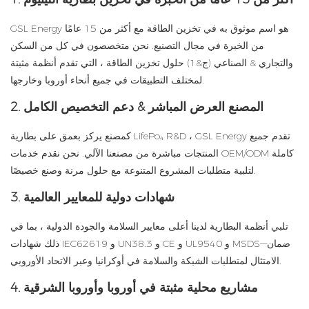
GSL Energy هو اسم موثوق به في تخزين الطاقة مع أكثر من 15 عامًا
من الخبرة في مجال التصنيع. نحن متخصصون في كل من السكن
والتجاري & الصناعي (ج&1) حلول تخزين الطاقة ، التي تقدم أنظمة مثبتة
لمختلف التطبيقات في جميع أنحاء أوروبا وخارجها.
2. المصنع العرض المباشر & دعم التخصيص الكامل
كمصنع يركز بعمق على بطارية LifePo₄ R&D ، GSL Energy تقدم جميع
المنتجات مباشرة من مصنعنا الآلي. نحن نقدم خدمات OEM/ODM كاملة
لتلبية متطلبات المشروع المتنوعة مع حلول مرنة وصنع خصيصًا.
3. شهادات دولية للمعايير العالمية
تلبي أنظمة البطارية لدينا أعلى معايير السلامة والجودة الدولية ، بما في
ذلك شهادات IEC62619 و UN38.3 و CE و UL9540 و MSDS—ضمان
الامتثال لمتطلبات الشبكة والسلامة في أوكرانيا وعبر الاتحاد الأوروبي.
4. مشاريع محلية مثبتة في أوروبا وأوروبا الشرقية