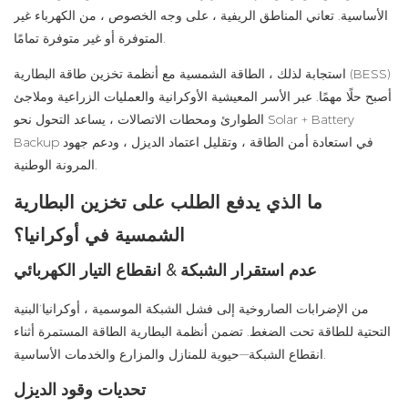
الأساسية. تعاني المناطق الريفية ، على وجه الخصوص ، من الكهرباء غير
المتوفرة أو غير متوفرة تمامًا.
(BESS)
أنظمة تخزين طاقة البطارية
استجابة لذلك ، الطاقة الشمسية مع
أصبح حلًا مهمًا. عبر الأسر المعيشية الأوكرانية والعمليات الزراعية وملاجئ
الطوارئ ومحطات الاتصالات ، يساعد التحول نحو Solar + Battery
Backup في استعادة أمن الطاقة ، وتقليل اعتماد الديزل ، ودعم جهود
المرونة الوطنية.
ما الذي يدفع الطلب على تخزين البطارية
الشمسية في أوكرانيا؟
عدم استقرار الشبكة & انقطاع التيار الكهربائي
من الإضرابات الصاروخية إلى فشل الشبكة الموسمية ، أوكرانيا’البنية
التحتية للطاقة تحت الضغط. تضمن أنظمة البطارية الطاقة المستمرة أثناء
انقطاع الشبكة—حيوية للمنازل والمزارع والخدمات الأساسية.
تحديات وقود الديزل