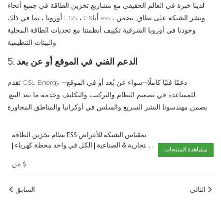
لدينا خبرة في العالم الحقيقي مع مشاريع تخزين الطاقة في جميع أنحاء
أوروبا ، بما في ذلك ESS ، C&أنا ess ، ونشر الشبكة على نطاق. يضمن
وجودنا في أوروبا الشرقية تكييف أنظمتنا مع تحديات الطاقة المحلية
والبيئات التنظيمية.
5. الدعم الفني في الموقع أو عن بعد
تقدم GSL Energy دعمًا فنيًا كاملًا—سواء عن بُعد أو في الموقع—
للمساعدة في تصميم النظام والتركيب والتكليف وخدمة ما بعد البيع.
يضمن مهندسونا النشر السريع والسلس في أوكرانيا والمناطق المجاورة.
نظام تخزين الطاقة ESS بمقياس الشبكة للأغراض
التجارية & الصناعية | الكل في واحد محطة كهرباء |
مشاهدة المنتجات
شركة BESS لتخزين الطاقة
$
من
التالي
السابق