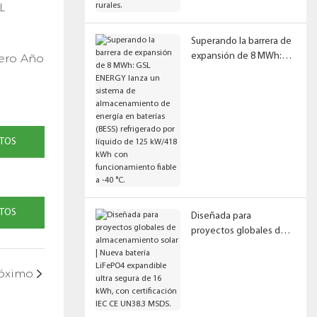
L
Superando la barrera de
expansión de 8 MWh:
pero Año
GSL ENERGY lanza un
sistema de
almacenamiento de
energía en baterías
(BESS) refrigerado por
TOS
líquido de 125 kW/418
kWh con
funcionamiento fiable a
-40 °C.
TOS
Diseñada para
proyectos globales de
almacenamiento solar |
Nueva batería LiFePO4
óximo
expandible ultra segura
de 16 kWh, con
certificación IEC CE