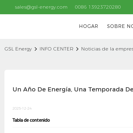
sales@gsl-energy.com
0086 13923720280
HOGAR
SOBRE N
GSL Energy
INFO CENTER
Noticias de la empre
Un Año De Energía, Una Temporada De
2025-12-24
Tabla de contenido