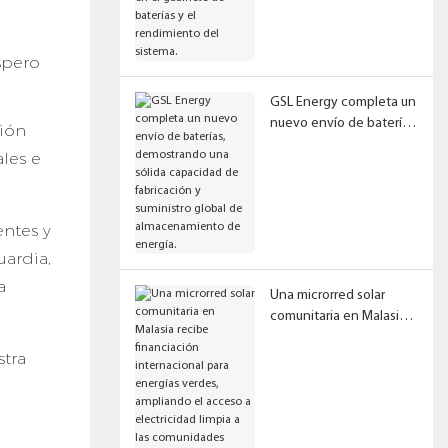
en el gabinete de
baterías y el
rendimiento del sistema.
GSL Energy completa un
nuevo envío de baterías,
ción
demostrando una sólida
les e
capacidad de
fabricación y suministro
global de
entes y
almacenamiento de
energía.
uardia,
a
Una microrred solar
comunitaria en Malasia
recibe financiación
stra
internacional para
energías verdes,
ampliando el acceso a
electricidad limpia a las
comunidades rurales.