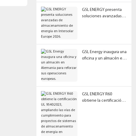
UN38.3 MSDS.
GSL ENERGY presenta
soluciones avanzadas
de almacenamiento de
energía en Intersolar
Europe 2026.
GSL Energy inaugura una
oficina y un almacén en
Alemania para reforzar
sus operaciones
europeas.
GSL ENERGY R60
obtiene la certificación
UL 9540:2023, ampliando
las vías de cumplimiento
para proyectos de
sistemas de
almacenamiento de