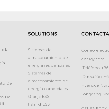
SOLUTIONS
CONTACTA
ía En
Sistemas de
Correo electr
almacenamiento de
energy.com
gía
energía residenciales
Teléfono: +8
Sistemas de
Dirección: A60
almacenamiento de
nto De
Huangge North
energía comerciales
Longgang, Sh
Granja ESS
to De
 UL
I
sland ESS
GSL ENERGY: 