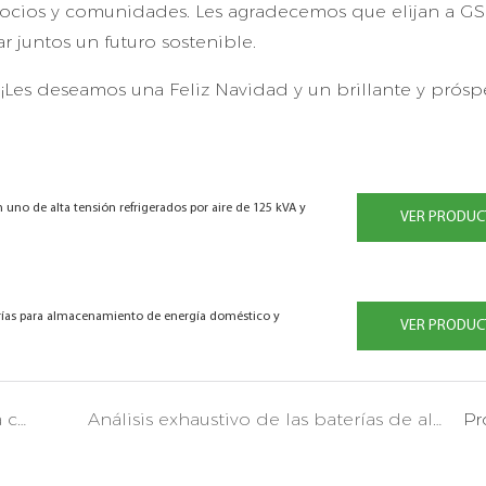
gocios y comunidades. Les agradecemos que elijan a GS
juntos un futuro sostenible.
Les deseamos una Feliz Navidad y un brillante y prós
no de alta tensión refrigerados por aire de 125 kVA y
VER PRODUC
terías para almacenamiento de energía doméstico y
VER PRODUC
El sistema de almacenamiento de energía comercial e industrial GSL ENERGY CESS-J125K261 obtiene oficialmente la certificación CE EMC.
Análisis exhaustivo de las baterías de almacenamiento de energía de GSL: tecnología y referencia de calidad
Pr