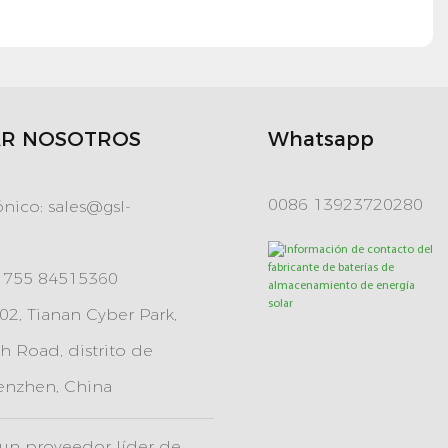
R NOSOTROS
Whatsapp
0086 13923720280
ónico:
sales@gsl-
6 755 84515360
2, Tianan Cyber ​​Park,
 Road, distrito de
enzhen, China
un proveedor líder de