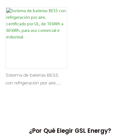
domésticas con certificación
de 14,34 kWh para montaje
UL de 14,34 kWh / 16,08
en pared con certificación UL |
kWh
Batería solar OEM/ODM
Sistema de baterías BESS
con refrigeración por aire,
certificado por UL, de 10 kWh
a 60 kWh, para uso comercial
e industrial.
¿Por Qué Elegir GSL Energy?