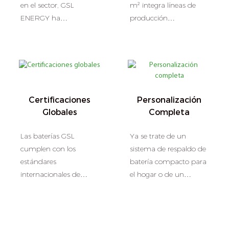
en el sector, GSL
m² integra líneas de
ENERGY ha
producción
suministrado más de
automatizadas y un
4500 sistemas de
estricto control de
almacenamiento de
calidad. Desde celdas de
energía con éxito en
baterías de litio hasta
más de 100 países,
soluciones completas de
dando soporte a
sistemas de
Certificaciones
Personalización
hogares, fábricas,
almacenamiento de
Globales
Completa
escuelas, centros de
energía (BESS), cada
telecomunicaciones y
producto se somete a
Las baterías GSL
Ya se trate de un
proyectos a gran escala.
pruebas y certificaciones
cumplen con los
sistema de respaldo de
que garantizan su
estándares
batería compacto para
seguridad y
internacionales de
el hogar o de un
rendimiento.
seguridad y
sistema industrial en
conformidad, incluidos:
contenedor de varios
UL9540, UL1973, CE,
MWh, ofrecemos
CB, UN38.3, IEC62619
servicios