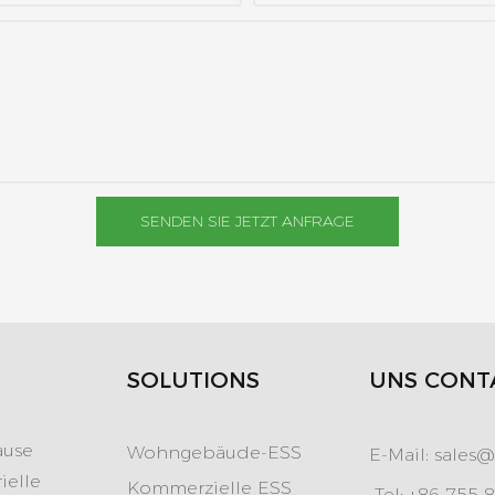
SENDEN SIE JETZT ANFRAGE
SOLUTIONS
UNS CONT
ause
Wohngebäude-ESS
E-Mail:
sales@
ielle
Kommerzielle ESS
Tel: +86 755 