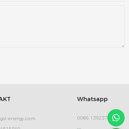
AKT
Whatsapp
0086 13923720280
gsl-energy.com
84515360