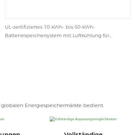
UL-zertifiziertes 10-kWh- bis 60-kWh-
Batteriespeichersystem mit Luftkühlung für
gewerbliche und industrielle Anwendungen
ie globalen Energiespeichermärkte bedient.
erungen
Vollständige