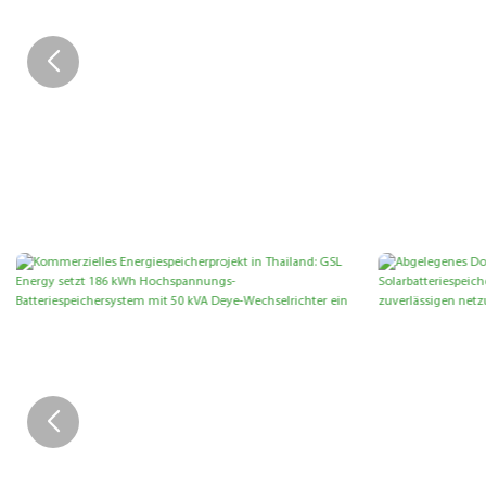
Ein 10-KWh-
GSL Energ
Batteriespeichersystem Von
Indonesi
GSL ENERGY Wurde
KWh-LiF
Zusammen Mit Einem
Batterie
GoodWe-Wechselrichter Auf
Zuverläs
Den Philippinen Installiert.
Von Sola