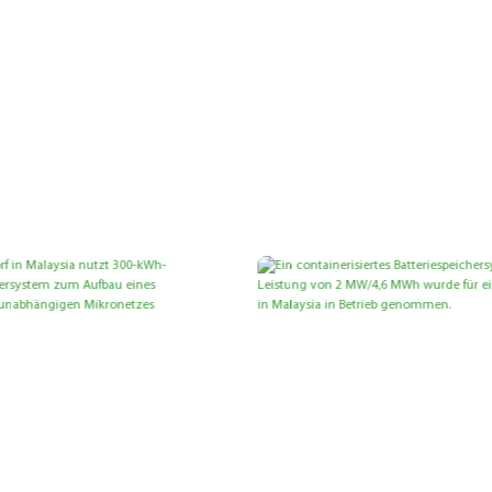
y Installierte In
Fallstudie Malaysia
en Ein Mobiles 96-
LiFePO₄-Batteriespe
ePO₄-
Unterstützt Ein
system Zur
Netzunabhängiges 
sigen Speicherung
Solarsystem
renergie.