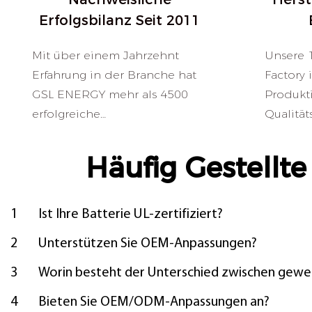
Erfolgsbilanz Seit 2011
Mit über einem Jahrzehnt
Unsere 
Erfahrung in der Branche hat
Factory 
GSL ENERGY mehr als 4500
Produkt
erfolgreiche
Qualität
Energiespeichersysteme in über
Lithium-
100 Ländern realisiert und
komplet
Häufig Gestellte
damit Privathaushalte, Fabriken,
Batteri
Schulen,
(BESS) w
Telekommunikationsstandorte
Sicherhe
1
Ist Ihre Batterie UL-zertifiziert?
und Großprojekte unterstützt.
und zerti
2
Unterstützen Sie OEM-Anpassungen?
3
Worin besteht der Unterschied zwischen gewe
4
Bieten Sie OEM/ODM-Anpassungen an?