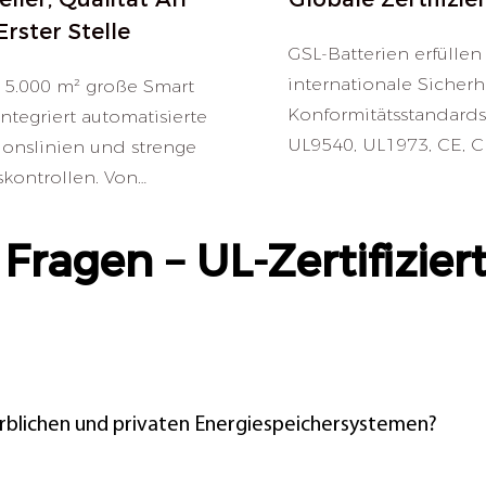
Erster Stelle
GSL-Batterien erfüllen
internationale Sicherh
15.000 m² große Smart
Konformitätsstandards,
integriert automatisierte
UL9540, UL1973, CE, C
ionslinien und strenge
IEC62619 und weitere
skontrollen. Von
Batteriezellen bis hin zu
ten
 Fragen – UL-Zertifizi
espeichersystemen
ird jedes Produkt auf
it und Leistung geprüft
fiziert.
rblichen und privaten Energiespeichersystemen?