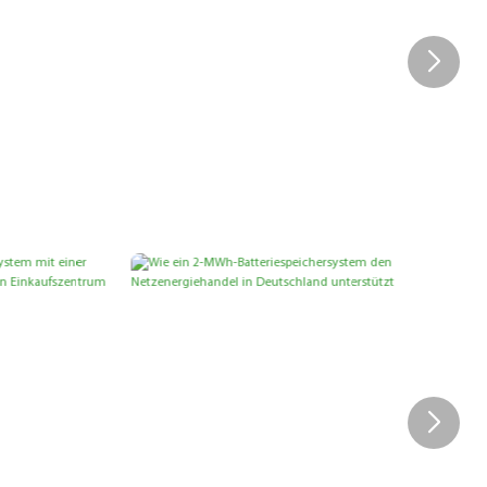
: 60-KWh-
Installationsbeispiel Für Ein
icher
20-KWh-
Heimspeichersystem In
15-KWp-
Tansania | GSL Energy
LiFePO4-Solarbatterielösung