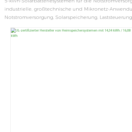
5-kWh-Solarbatteriesystemen für die Notstromversorg
industrielle, großtechnische und Mikronetz-Anwend
Notstromversorgung, Solarspeicherung, Laststeuerung