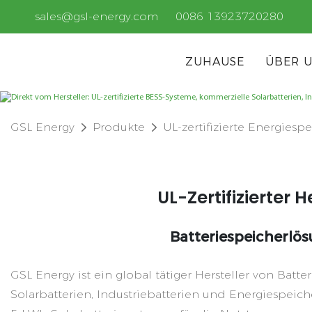
sales@gsl-energy.com
0086 13923720280
ZUHAUSE
ÜBER 
GSL Energy
Produkte
UL-zertifizierte Energiesp
UL-Zertifizierter
Batteriespeicherl
GSL Energy ist ein global tätiger Hersteller von Batt
Solarbatterien, Industriebatterien und Energiespeic