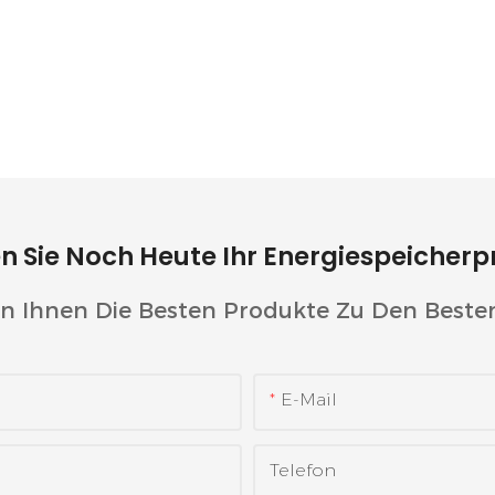
nes Dorf In
Ein Containerisierte
 Nutzt 300-KWh-
Batteriespeichersy
teriespeichersyste
Einer Leistung Von
ufbau Eines
MWh Wurde Für Ei
sigen
Einkaufszentrum In
bhängigen
In Betrieb Genomm
n Sie Noch Heute Ihr Energiespeicherp
tzes
en Ihnen Die Besten Produkte Zu Den Besten
E-Mail
Telefon