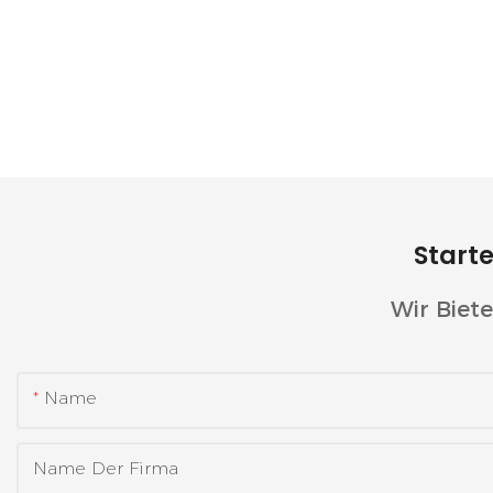
Kommerzielles
Abgelege
Energiespeicherprojekt In
Malaysia
Thailand: GSL Energy Setzt
Solarbat
186 KWh Hochspannungs-
M Zum A
Batteriespeichersystem Mit
Zuverläs
50 KVA Deye-Wechselrichter
Netzuna
Starte
Ein
Mikrone
Wir Biet
Name
Name Der Firma