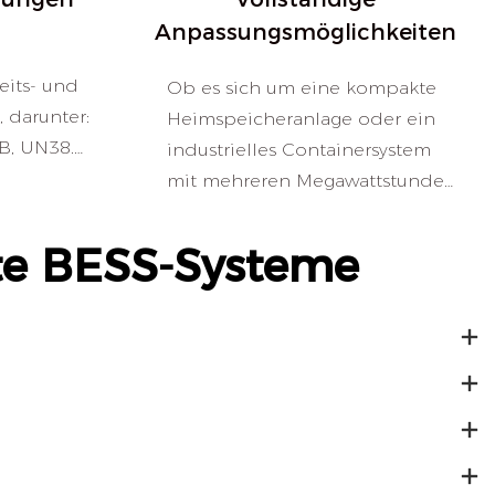
Anpassungsmöglichkeiten
eits- und
Ob es sich um eine kompakte
 darunter:
Heimspeicheranlage oder ein
B, UN38.3,
industrielles Containersystem
.
mit mehreren Megawattstunden
Kapazität handelt, wir bieten
Ihnen umfassende
erte BESS-Systeme
OEM/ODM/OBM-
Dienstleistungen, um Lösungen
nach Ihren Vorgaben zu
entwickeln.