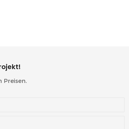
s
Wie Ein 2-MWh-
stem Mit
Batteriespeichersystem Den
 2 MW/4,6
Netzenergiehandel In
n
Deutschland Unterstützt
 Malaysia
en.
rojekt!
 Preisen.