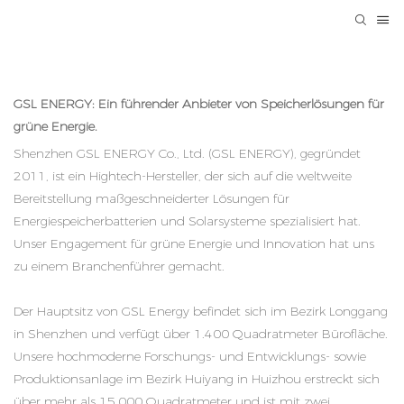
GSL ENERGY: Ein führender Anbieter von
Speicherlösungen für
grüne Energie.
Shenzhen GSL ENERGY Co., Ltd. (GSL ENERGY), gegründet
2011, ist ein Hightech-Hersteller, der sich auf die weltweite
Bereitstellung maßgeschneiderter Lösungen für
Energiespeicherbatterien
und Solarsysteme spezialisiert hat.
Unser Engagement für grüne Energie und Innovation hat uns
zu einem Branchenführer gemacht.
Der Hauptsitz von GSL Energy befindet sich im Bezirk Longgang
in Shenzhen und verfügt über 1.400 Quadratmeter Bürofläche.
Unsere hochmoderne Forschungs- und Entwicklungs- sowie
Produktionsanlage im Bezirk Huiyang in Huizhou erstreckt sich
über mehr als 15.000 Quadratmeter und ist mit zwei