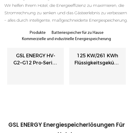
Wir helfen Ihrem Hotel, die Energieeffizienz zu maximieren, die
Stromrechnung zu senken und das Gästeerlebnis zu verbessern
– alles durch intelligente, maßgeschneiderte Energiespeicherung.
Produkte
Batteriespeicher für zu Hause
Kommerzielle und industrielle Energiespeicherung
GSL ENERGY HV-
125 KW/261 KWh
G2~G12 Pro-Serie |
Flüssigkeitsgekühlt
Stapelbare
Es
Hochvolt-LiFePO₄-
Batteriespeichersys
Batterie Für Die
Tem Für
Energiespeicherung
Gewerbliche Und
Im Wohnbereich
Industrielle
Anwendungen
GSL ENERGY Energiespeicherlösungen Für