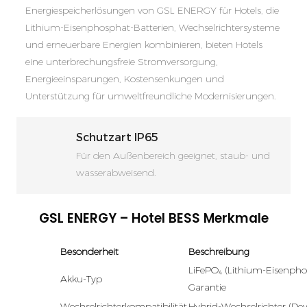
Energiespeicherlösungen von GSL ENERGY für Hotels, die
Lithium-Eisenphosphat-Batterien, Wechselrichtersysteme
und erneuerbare Energien kombinieren, bieten Hotels
eine unterbrechungsfreie Stromversorgung,
Energieeinsparungen, Kostensenkungen und
Unterstützung für umweltfreundliche Modernisierungen.
Schutzart IP65
Für den Außenbereich geeignet, staub- und
wasserabweisend.
GSL ENERGY – Hotel BESS Merkmale
Besonderheit
Beschreibung
LiFePO₄ (Lithium-Eisenpho
Akku-Typ
Garantie
Wechselrichterkompatibilität
Hybrid-Wechselrichter (De