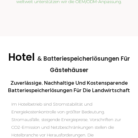
weltweit unterstützen wir die OEM/ODM-Anpassung.
Hotel
& Batteriespeicherlösungen Für
Gästehäuser
Zuverlässige, Nachhaltige Und Kostensparende
Batteriespeicherlösungen Für Die Landwirtschaft
Im Hotelbetrieb sind Stromstabilität und
Energiekostenkontrolle von größter Bedeutung.
Stromausfälle, steigende Energiepreise, Vorschriften zur
CO2-Emission und Netzbeschränkungen stellen die
Hotelbranche vor Herausforderungen. Die