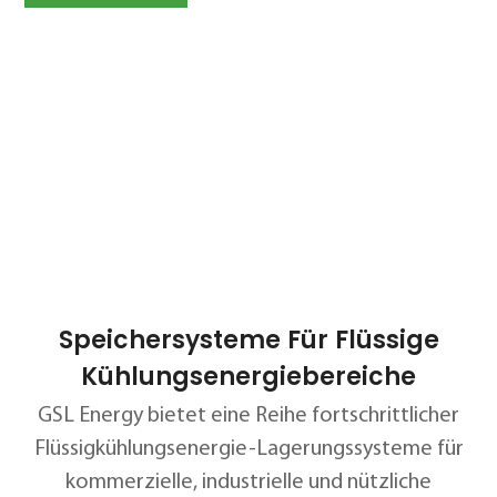
B
s
M
S
I
I
Speichersysteme Für Flüssige
Kühlungsenergiebereiche
GSL Energy bietet eine Reihe fortschrittlicher
Flüssigkühlungsenergie-Lagerungssysteme für
kommerzielle, industrielle und nützliche