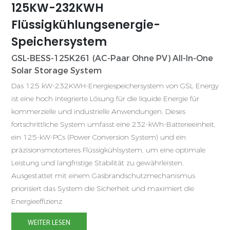
125KW-232KWH
Flüssigkühlungsenergie-
Speichersystem
GSL-BESS-125K261 (AC-Paar Ohne PV) All-In-One
Solar Storage System
D
Das 125 kW-232KWH-Energiespeichersystem von GSL Energy
E
ist eine hoch integrierte Lösung für die liquide Energie für
E
kommerzielle und industrielle Anwendungen. Dieses
k
fortschrittliche System umfasst eine 232-kWh-Batterieeinheit,
m
ein 125-kW-PCs (Power Conversion System) und ein
e
präzisionsmotorteres Flüssigkühlsystem, um eine optimale
e
Leistung und langfristige Stabilität zu gewährleisten.
L
Ausgestattet mit einem Gasbrandschutzmechanismus
priorisiert das System die Sicherheit und maximiert die
U
Energieeffizienz
p
D
WEITER LESEN