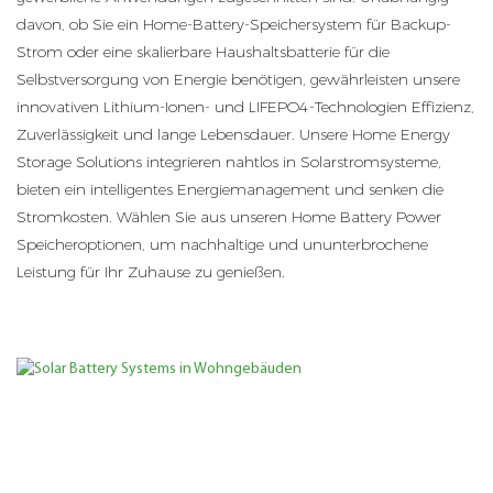
der Möglichkeit, bis zu 5 Einheiten parallel zu schalten,
davon, ob Sie ein Home-Battery-Speichersystem für Backup-
bietet die HV-G2~G12 Pro-Serie eine sichere, effiziente und
Strom oder eine skalierbare Haushaltsbatterie für die
zuverlässige Energieunabhängigkeit für moderne
Selbstversorgung von Energie benötigen, gewährleisten unsere
Haushalte.
innovativen Lithium-Ionen- und LIFEPO4-Technologien Effizienz,
Zuverlässigkeit und lange Lebensdauer. Unsere Home Energy
Storage Solutions integrieren nahtlos in Solarstromsysteme,
bieten ein intelligentes Energiemanagement und senken die
Stromkosten. Wählen Sie aus unseren Home Battery Power
Speicheroptionen, um nachhaltige und ununterbrochene
Leistung für Ihr Zuhause zu genießen.