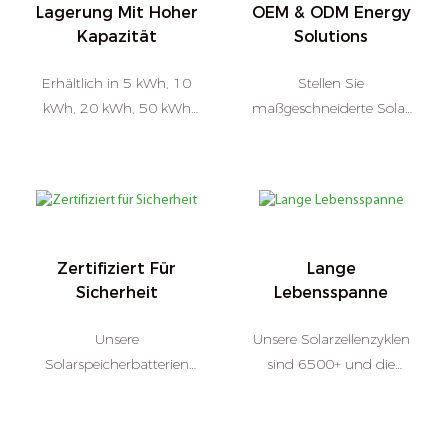
Lagerung Mit Hoher
OEM & ODM Energy
Kapazität
Solutions
Erhältlich in 5 kWh, 10
Stellen Sie
kWh, 20 kWh, 50 kWh
maßgeschneiderte Solar
und stapelbare
Home Energy Storage
Batterielösungen
Solutions zur Verfügung
Zertifiziert Für
Lange
Sicherheit
Lebensspanne
Unsere
Unsere Solarzellenzyklen
Solarspeicherbatterien
sind 6500+ und die
treffen UL, CE, UN38.3
Lebensdauer ist mehr als
UL-1973 ， UL-9540A
10 Jahre
， IEC62133 、