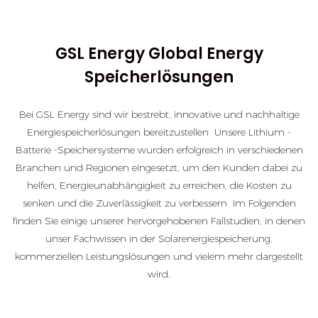
IEC62219 、 CE 、
UN38.3 、 CEI 0-21
Sicherheitszertifikationen
GSL Energy Global Energy
Speicherlösungen
Bei GSL Energy sind wir bestrebt, innovative und nachhaltige
Energiespeicherlösungen bereitzustellen Unsere Lithium -
Batterie -Speichersysteme wurden erfolgreich in verschiedenen
Branchen und Regionen eingesetzt, um den Kunden dabei zu
helfen, Energieunabhängigkeit zu erreichen, die Kosten zu
senken und die Zuverlässigkeit zu verbessern Im Folgenden
finden Sie einige unserer hervorgehobenen Fallstudien, in denen
unser Fachwissen in der Solarenergiespeicherung,
kommerziellen Leistungslösungen und vielem mehr dargestellt
wird.