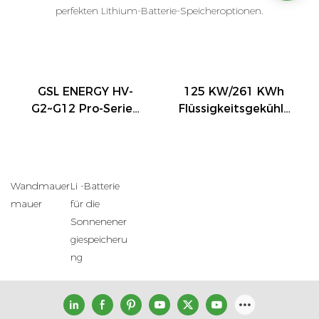
perfekten Lithium-Batterie-Speicheroptionen.
GSL ENERGY HV-
125 KW/261 KWh
G2~G12 Pro-Serie |
Flüssigkeitsgekühlt
Stapelbare
Es
Hochvolt-LiFePO₄-
Batteriespeichersys
Batterie Für Die
Tem Für
Energiespeicherung
Gewerbliche Und
Wandmauer
Li -Batterie
Im Wohnbereich
Industrielle
mauer
für die
Anwendungen
Sonnenener
giespeicheru
ng