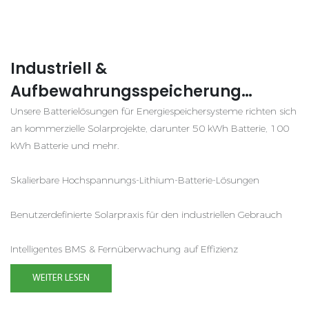
Industriell &
Aufbewahrungsspeicherung
Kommerzieller Batterie
Unsere Batterielösungen für Energiespeichersysteme richten sich
an kommerzielle Solarprojekte, darunter 50 kWh Batterie, 100
kWh Batterie und mehr.
Skalierbare Hochspannungs-Lithium-Batterie-Lösungen
Benutzerdefinierte Solarpraxis für den industriellen Gebrauch
Intelligentes BMS & Fernüberwachung auf Effizienz
WEITER LESEN