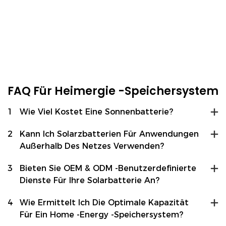
Ein 10-KWh-
GSL Energy
Batteriespeichersyste
Installierte In
M Von GSL ENERGY
Indonesien Ein
WEITERLESEN
WEITERLESEN
Wurde Zusammen
Mobiles 96-KWh-
Mit Einem GoodWe-
LiFePO₄-
Wechselrichter Auf
Batteriesystem Zur
Den Philippinen
Zuverlässigen
FAQ Für Heimergie -Speichersystem
Installiert.
Speicherung Von
Solarenergie.
1
Wie Viel Kostet Eine Sonnenbatterie?
2
Kann Ich Solarzbatterien Für Anwendungen
Außerhalb Des Netzes Verwenden?
3
Bieten Sie OEM & ODM -benutzerdefinierte
Dienste Für Ihre Solarbatterie An?
4
Wie Ermittelt Ich Die Optimale Kapazität
Für Ein Home -Energy -Speichersystem?