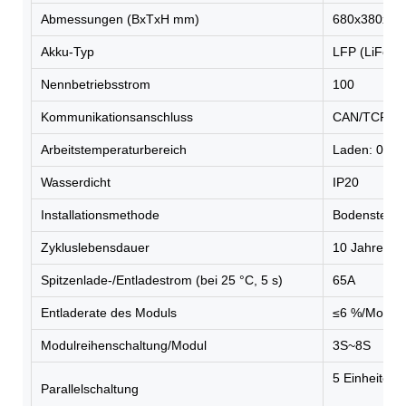
Abmessungen (BxTxH mm)
680x380x83
Akku-Typ
LFP (LiFeP
Nennbetriebsstrom
100
Kommunikationsanschluss
CAN/TCP/IP
Arbeitstemperaturbereich
Laden: 0–55
Wasserdicht
IP20
Installationsmethode
Bodenstehe
Zykluslebensdauer
10 Jahre
Spitzenlade-/Entladestrom (bei 25 °C, 5 s)
65A
Entladerate des Moduls
≤6 %/Monat
Modulreihenschaltung/Modul
3S~8S
5 Einheiten p
Parallelschaltung