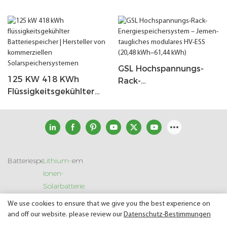
GSL Hochspannungs-
125 KW 418 KWh
Rack-
Flüssigkeitsgekühlter
Energiespeichersystem –
Batteriespeicher |
Jemen-Taugliches
Hersteller Von
Modulares HV-ESS
Kommerziellen
(20,48 KWh–61,44 KWh)
Solarspeichersystemen
Batteriespeichersystem
Lithium-
Ionen-
Solarbatterie
We use cookies to ensure that we give you the best experience on
and off our website. please review our
Datenschutz-Bestimmungen
Copyright © 2026 SHENZHEN GSL ENERGY TECH CO LTD |