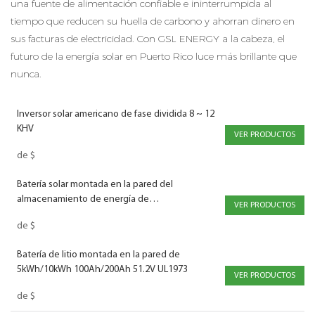
una fuente de alimentación confiable e ininterrumpida al
tiempo que reducen su huella de carbono y ahorran dinero en
sus facturas de electricidad. Con GSL ENERGY a la cabeza, el
futuro de la energía solar en Puerto Rico luce más brillante que
nunca.
Inversor solar americano de fase dividida 8 ~ 12
KHV
VER PRODUCTOS
de
$
Batería solar montada en la pared del
almacenamiento de energía de
VER PRODUCTOS
5kWh/10kWh/14.34kWh 100Ah/200Ah/280Ah
de
$
51.2V CB IEC62619 CE-EMC
Batería de litio montada en la pared de
5kWh/10kWh 100Ah/200Ah 51.2V UL1973
VER PRODUCTOS
de
$