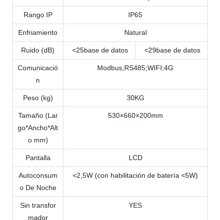
Rango IP
IP65
Enfriamiento
Natural
Ruido (dB)
<25base de datos
<29base de datos
Comunicació
Modbus;RS485;WIFI;4G
n
Peso (kg)
30KG
Tamaño (Lar
530×660×200mm
go*Ancho*Alt
o mm)
Pantalla
LCD
Autoconsum
<2,5W (con habilitación de batería <5W)
o De Noche
Sin transfor
YES
mador