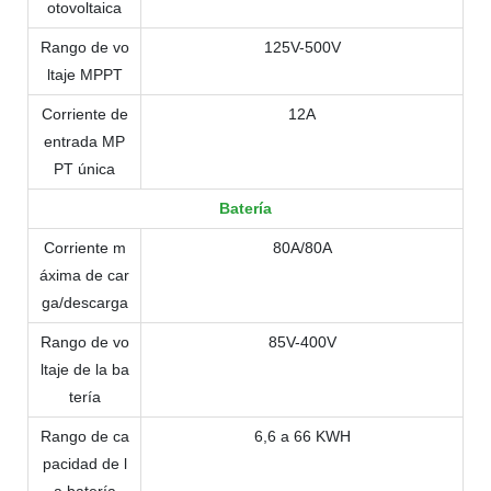
otovoltaica
Rango de vo
125V-500V
ltaje MPPT
Corriente de
12A
entrada MP
PT única
Batería
Corriente m
80A/80A
áxima de car
ga/descarga
Rango de vo
85V-400V
ltaje de la ba
tería
Rango de ca
6,6 a 66 KWH
pacidad de l
a batería