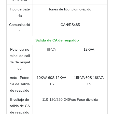
Tipo de bate
Iones de litio, plomo-ácido
ría
Comunicació
CAN/RS485
n
Salida de CA de respaldo
8KVA
Potencia no
12KVA
minal de sali
da de respal
do
máx.
Poten
10KVA 60S,12KVA
15KVA 60S,18KVA
cia de salida
1S
1S
de respaldo
B
voltaje de
110-120/220-240Vac Fase dividida
salida de CA
de respaldo