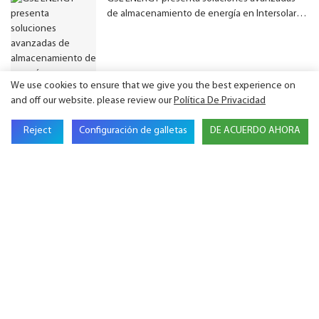
de almacenamiento de energía en Intersolar
Europe 2026.
We use cookies to ensure that we give you the best experience on
and off our website. please review our
Política De Privacidad
Reject
Configuración de galletas
DE ACUERDO AHORA
GSL Energy inaugura una oficina y un almacén
en Alemania para reforzar sus operaciones
europeas.
GSL ENERGY R60 obtiene la certificación UL
9540:2023, ampliando las vías de cumplimiento
para proyectos de sistemas de
almacenamiento de energía en Norteamérica.