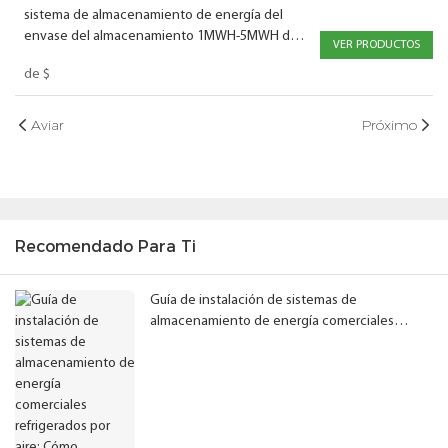
sistema de almacenamiento de energía del
envase del almacenamiento 1MWH-5MWH de la
VER PRODUCTOS
batería del envase de la refrigeración líquida
de
$
BESS 1331V
Aviar
Próximo
Recomendado Para Ti
Guía de instalación de sistemas de
almacenamiento de energía comerciales
refrigerados por aire: Cómo garantizar el
espacio libre adecuado en el gabinete de
baterías y el rendimiento del sistema.