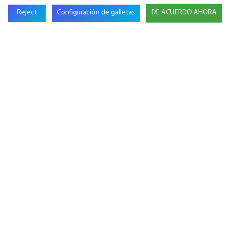
Reject
Configuración de galletas
DE ACUERDO AHORA
GSL Energy inaugura una oficina y un almacén
en Alemania para reforzar sus operaciones
europeas.
GSL ENERGY R60 obtiene la certificación UL
9540:2023, ampliando las vías de cumplimiento
para proyectos de sistemas de
almacenamiento de energía en Norteamérica.