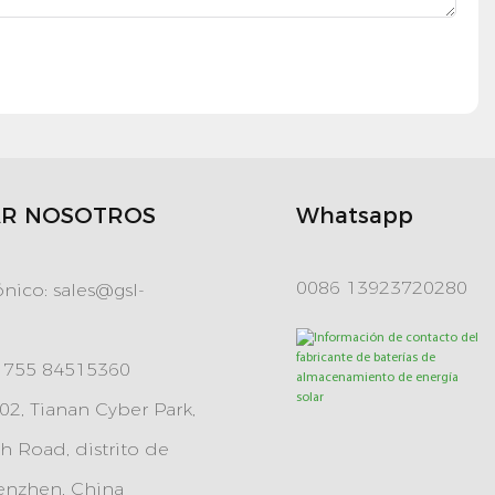
R NOSOTROS
Whatsapp
0086 13923720280
ónico:
sales@gsl-
6 755 84515360
2, Tianan Cyber ​​Park,
 Road, distrito de
enzhen, China