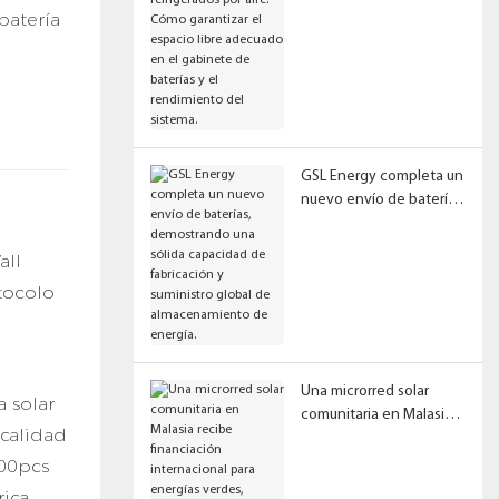
refrigerados por aire:
batería
Cómo garantizar el
espacio libre adecuado
en el gabinete de
baterías y el
rendimiento del sistema.
GSL Energy completa un
nuevo envío de baterías,
demostrando una sólida
capacidad de
all
fabricación y suministro
tocolo
global de
almacenamiento de
energía.
Una microrred solar
a solar
comunitaria en Malasia
 calidad
recibe financiación
internacional para
00pcs
energías verdes,
rica