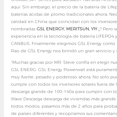
aquí. Sin embargo, el precio de la batería de Li
baterías ácidas de plomo tradicionales ahora. Ne
calidad en China que coincidan con los inversore
nombradas
GSL ENERGY, MERITSUN, YIY
¿? Pero 
experiencia en la tecnología de batería LIFEPO4 
CANBUS. Finalmente elegimos GSL Energy como nues
Rao de GSL Energy nos brindó un gran servicio y so
“Muchas gracias por MR. Steve confía en elegir 
GSL ENERG. GSL Energy Powerwall está puramente
muy fuerte, pesado y poderoso ahora. No solo pue
cumple con todos los inversores solares fuera de
descarga grande de 100-140a para cumplir con to
Wave Descarga descarga de viviendas más grande 
todos modos, pasamos más de 2 años para probar
de países diferentes y recopilamos sus comentario