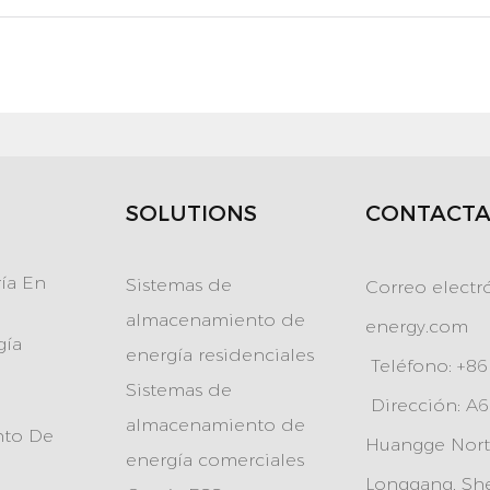
SOLUTIONS
CONTACTA
ía En
Sistemas de
Correo electr
almacenamiento de
energy.com
gía
energía residenciales
Teléfono: +8
Sistemas de
Dirección: A60
almacenamiento de
nto De
Huangge North
energía comerciales
Longgang, Sh