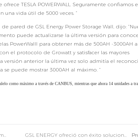
que ofrece TESLA POWERWALL. Seguramente confiamos 
n una vida útil de 5000 veces. “
 de pared de GSL Energy Power Storage Wall, dijo: “Nu
to puede actualizarse la última versión para conocer
lelas PowerWalll para obtener más de 500AH -3000AH ah
on el protocolo de Growatt y satisfacer las mayores
a versión anterior la última vez solo admitía el recono
 se puede mostrar 3000AH al máximo. “
elo como máximo a través de CANBUS, mientras que ahora 14 unidades a tra
GSL ENERGY ofrece una solución de sistema de almacenamiento de energía solar inteligente para el hogar ESS2080 de 16 conjuntos a un cliente de Jamaica
GSL ENERGY ofreció con éxito soluciones de batería UPS lifepo4 de 384v 300ah 100KWH para CAMIONES MÓVILES CT MÉDICOS COVID-19
Pr