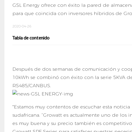
GSL Energy ofrece con éxito la pared de almace
para que coincida con inversores híbridos de Gro
2020-04-26
Tabla de contenido
Después de dos semanas de comunicación y coop
10kWh se combinó con éxito con la serie 5KVA del
RS485/CANBUS.
"Estamos muy contentos de escuchar esta noticia ho
sudafricana. “Growatt es actualmente uno de los 
es muy buena y su precio también es competitiv
Growatt SPF Series para satisfacer nuestras necesi