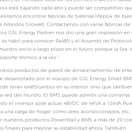
fepo4 está bajando cada año y puede ser competitivo que
cesitamos encontrar fábricas de baterías lifepo4 de bu
s híbridos Growatt. Contactamos con varias fábricas de
solo GSL Energy Partner nos dio una gran impresión en 
y es hábil para conocer Rs485 y el Acuerdo de Protoco
tro socio a largo plazo en el futuro porque la Sra. V
porte técnico a la vez ".
nuestros productos de pared de almacenamiento de ene
 desarrollado por el equipo de GSL Energy Smart BMS
de tener rs485/canbus en su interior, sino que tambié
 la red del mundo. El BMS puede admitir una corriente
do el inversor solar actual 48VDC de 4KVA a 12kVA Pur
a una carga de hogar, como aires acondicionados, etc.
 nuestros productos PowerWall y BMS a más de 20 cli
s finales para mejorar su estabilidad ahora. También