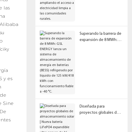
ampliando el acceso a
 las
electricidad limpia a las
comunidades rurales.
ena
 Alibaba
su
Superando la barrera de
expansión de 8 MWh:
lo
GSL ENERGY lanza un
ciky
sistema de
almacenamiento de
energía en baterías
rgía
(BESS) refrigerado por
líquido de 125 kW/418
 y es
kWh con
n
funcionamiento fiable a
 de
-40 °C.
e Sine
Diseñada para
 De
proyectos globales de
almacenamiento solar |
entes
Nueva batería LiFePO4
expandible ultra segura