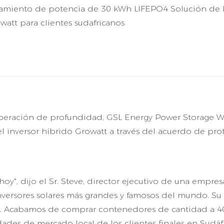
namiento de potencia de 30 kWh LIFEPO4 Solución de 
watt para clientes sudafricanos
eración de profundidad, GSL Energy Power Storage W
 inversor híbrido Growatt a través del acuerdo de pro
y", dijo el Sr. Steve, director ejecutivo de una empres
inversores solares más grandes y famosos del mundo. Su
o. Acabamos de comprar contenedores de cantidad a 4
dades de mercado local de los clientes finales en Sudáf