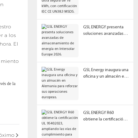
en
de 16 kWh, con
certificación IEC CE
UN38.3 MSDS.
estro
GSL ENERGY presenta
soluciones avanzadas
 a los
de almacenamiento de
ora. El
energía en Intersolar
Europe 2026.
cimiento
GSL Energy inaugura una
oficina y un almacén en
Alemania para reforzar
vés de la
sus operaciones
europeas.
GSL ENERGY R60
obtiene la certificación
UL 9540:2023, ampliando
las vías de cumplimiento
óximo