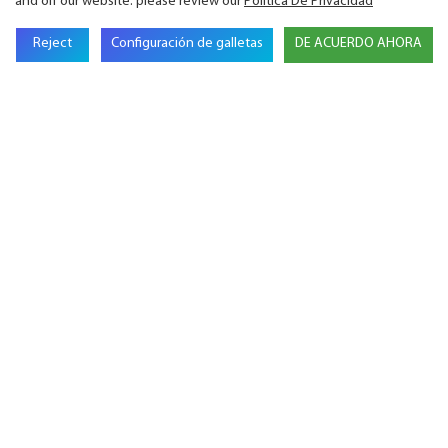
and off our website. please review our
Política De Privacidad
Reject
Configuración de galletas
DE ACUERDO AHORA
GSL Energy inaugura una oficina y un almacén
en Alemania para reforzar sus operaciones
europeas.
GSL ENERGY R60 obtiene la certificación UL
9540:2023, ampliando las vías de cumplimiento
para proyectos de sistemas de
almacenamiento de energía en Norteamérica.