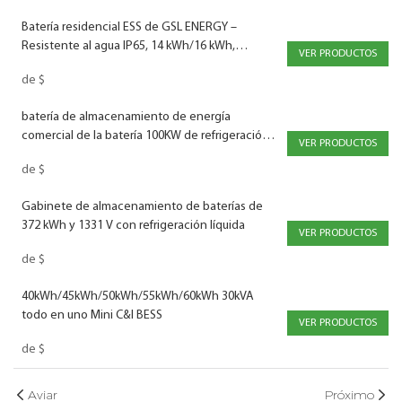
Batería residencial ESS de GSL ENERGY –
Resistente al agua IP65, 14 kWh/16 kWh,
VER PRODUCTOS
LiFePO4
de
$
batería de almacenamiento de energía
comercial de la batería 100KW de refrigeración
VER PRODUCTOS
líquida 232kWh
de
$
Gabinete de almacenamiento de baterías de
372 kWh y 1331 V con refrigeración líquida
VER PRODUCTOS
de
$
40kWh/45kWh/50kWh/55kWh/60kWh 30kVA
todo en uno Mini C&I BESS
VER PRODUCTOS
de
$
Aviar
Próximo