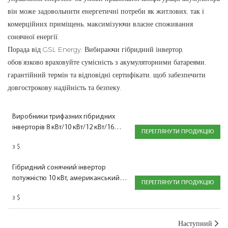
він може задовольнити енергетичні потреби як житлових, так і
комерційних приміщень, максимізуючи власне споживання
сонячної енергії.
Порада від GSL Energy: Вибираючи гібридний інвертор,
обов’язково враховуйте сумісність з акумуляторними батареями,
гарантійний термін та відповідні сертифікати, щоб забезпечити
довгострокову надійність та безпеку.
Виробники трифазних гібридних
інверторів 8 кВт/10 кВт/12 кВт/16
ПЕРЕГЛЯНУТИ ПРОДУКЦІЮ
кВт/20 кВт/24 кВт
з
$
Гібридний сонячний інвертор
потужністю 10 кВт, американський
ПЕРЕГЛЯНУТИ ПРОДУКЦІЮ
інвертор із роздільною фазою
з
$
Наступний