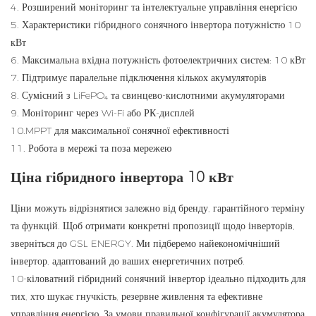
4. Розширений моніторинг та інтелектуальне управління енергією
5. Характеристики гібридного сонячного інвертора потужністю 10
кВт
6. Максимальна вхідна потужність фотоелектричних систем: 10 кВт
7. Підтримує паралельне підключення кількох акумуляторів
8. Сумісний з LiFePO₄ та свинцево-кислотними акумуляторами
9. Моніторинг через Wi-Fi або РК-дисплей
10.MPPT для максимальної сонячної ефективності
11. Робота в мережі та поза мережею
Ціна гібридного інвертора 10 кВт
Ціни можуть відрізнятися залежно від бренду, гарантійного терміну
та функцій. Щоб отримати конкретні пропозиції щодо інверторів,
зверніться до GSL ENERGY. Ми підберемо найекономічніший
інвертор, адаптований до ваших енергетичних потреб.
10-кіловатний гібридний сонячний інвертор ідеально підходить для
тих, хто шукає гнучкість, резервне живлення та ефективне
управління енергією. За умови правильної конфігурації акумулятора