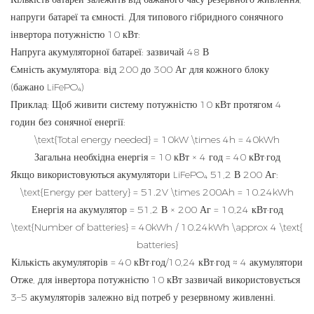
напруги батареї та ємності. Для типового гібридного сонячного
інвертора потужністю 10 кВт:
Напруга акумуляторної батареї: зазвичай 48 В
Ємність акумулятора: від 200 до 300 Аг для кожного блоку
(бажано LiFePO₄)
Приклад: Щоб живити систему потужністю 10 кВт протягом 4
годин без сонячної енергії:
\text{Total energy needed} = 10kW \times 4h = 40kWh
Загальна необхідна енергія = 10 кВт × 4 год = 40 кВт·год
Якщо використовуються акумулятори LiFePO₄ 51,2 В 200 Аг:
\text{Energy per battery} = 51.2V \times 200Ah = 10.24kWh
Енергія на акумулятор = 51,2 В × 200 Аг = 10,24 кВт·год
\text{Number of batteries} = 40kWh / 10.24kWh \approx 4 \text{
batteries}
Кількість акумуляторів = 40 кВт·год/10,24 кВт·год ≈ 4 акумулятори
Отже, для інвертора потужністю 10 кВт зазвичай використовується
3–5 акумуляторів залежно від потреб у резервному живленні.