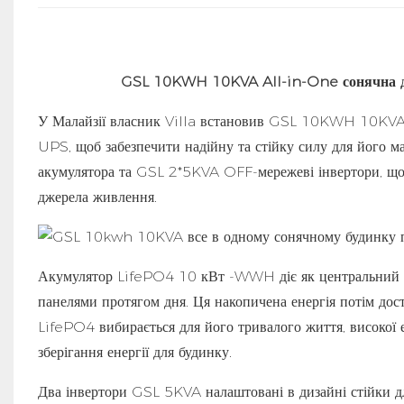
GSL 10KWH 10KVA All-in-One сонячна д
У Малайзії власник Villa встановив GSL 10KWH 10KVA
UPS, щоб забезпечити надійну та стійку силу для його
акумулятора та GSL 2*5KVA OFF-мережеві інвертори, що з
джерела живлення.
Акумулятор LifePO4 10 кВт -WWH діє як центральний бло
панелями протягом дня. Ця накопичена енергія потім дос
LifePO4 вибирається для його тривалого життя, високої е
зберігання енергії для будинку.
Два інвертори GSL 5KVA налаштовані в дизайні стійки дл