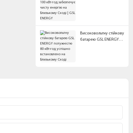
забезпечує чисту
енергію на Близькому
Сході | GSL ENERGY
Високовольтну стійкову
батарею GSL ENERGY
потужністю 80 кВт·год
успішно встановлено на
Близькому Сході