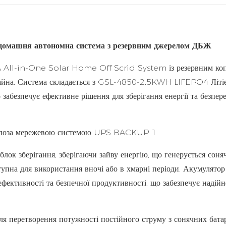
омашня автономна система з резервним джерелом ДБЖ
 All-in-One Solar Home Off Scrid System із резервним ко
 майна. Система складається з GSL-4850-2.5KWH LIFEPO4 Літі
абезпечує ефективне рішення для зберігання енергії та безпер
к зберігання, зберігаючи зайву енергію, що генерується сон
тупна для використання вночі або в хмарні періоди. Акумулятор
фективності та безпечної продуктивності, що забезпечує надійн
я перетворення потужності постійного струму з сонячних бата