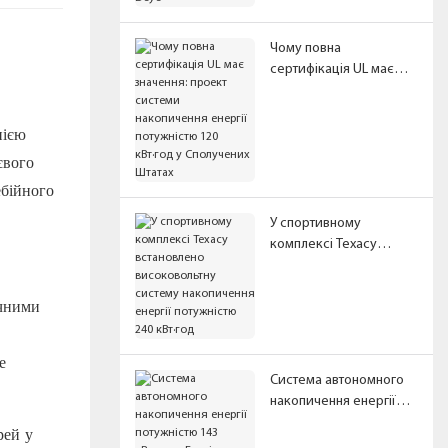
Чому повна
сертифікація UL має
значення: проект
системи накопичення
пією
енергії потужністю 120
кВт·год у Сполучених
євого
Штатах
ебійного
У спортивному
комплексі Техасу
встановлено
високовольтну систему
ячними
накопичення енергії
потужністю 240 кВт·год
е
Система автономного
накопичення енергії
потужністю 143 кВт·год
рей у
у Буркіна-Фасо |