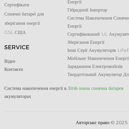
Енергії
Сертифікати
Гібридний Інвертор
Сонячні батареї для
Система Накопичення Сонячн
зберігання енергії
Енергії
GSL США
Сертифікований UL Акумулят
Зберігання Енергії
SERVICE
Інші Серії Акумуляторів LiF
Мобільне Накопичення Енергі
Відео
Заряджання Електромобілів
Контакти
Твердотільний Акумулятор Дл
Система накопичення енергії в
Літій-іонна сонячна батарея
акумуляторах
Авторське право © 2