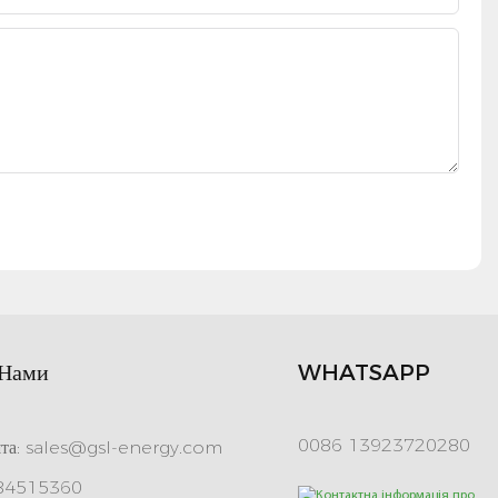
 Нами
WHATSAPP
0086 13923720280
та:
sales@gsl-energy.com
 84515360