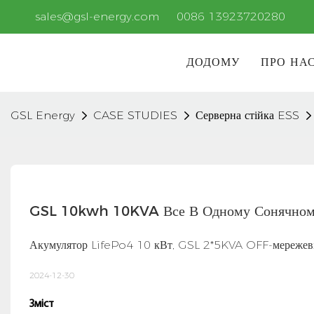
sales@gsl-energy.com
0086 13923720280
ДОДОМУ
ПРО НА
GSL Energy
CASE STUDIES
Серверна стійка ESS
GSL 10kwh 10KVA Все В Одному Сонячном
Акумулятор LifePo4 10 кВт, GSL 2*5KVA OFF-мережеві і
2024-12-30
Зміст