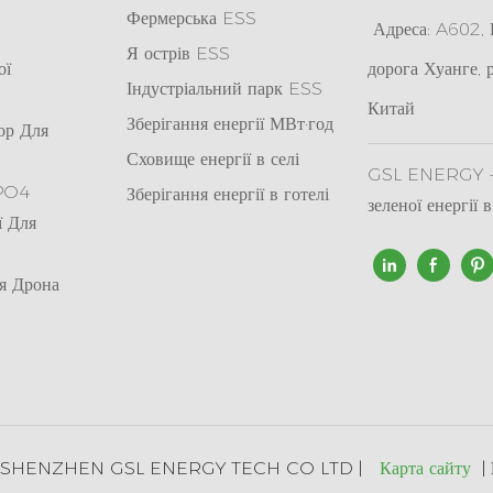
Фермерська ESS
Адреса: A602, К
Я
острів ESS
ої
дорога Хуанге, 
Індустріальний парк ESS
Китай
Зберігання енергії МВт·год
ор Для
Сховище енергії в селі
GSL ENERGY - 
ePO4
Зберігання енергії в готелі
зеленої енергії 
ї Для
я Дрона
025 SHENZHEN GSL ENERGY TECH CO LTD |
Карта сайту
|