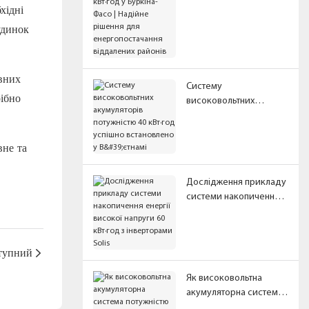
хідні
Надійне рішення для
енергопостачання
удинок
віддалених районів
вних
Систему
рібно
високовольтних
акумуляторів
потужністю 40 кВт·год
успішно встановлено у
вне та
В'єтнамі
Дослідження прикладу
системи накопичення
енергії високої напруги
60 кВт·год з
інверторами Solis
тупний
Як високовольтна
акумуляторна система
потужністю 100 кВт·год