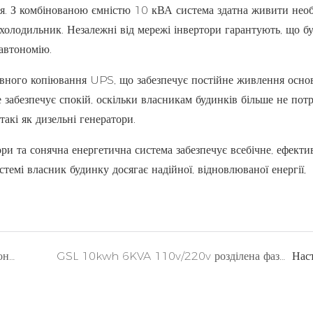
я. З комбінованою ємністю 10 кВА система здатна живити необ
 холодильник. Незалежні від мережі інвертори гарантують, що б
автономію.
ервного копіювання UPS, що забезпечує постійне живлення осно
Це забезпечує спокій, оскільки власникам будинків більше не пот
акі як дизельні генератори.
ори та сонячна енергетична система забезпечує всебічне, ефекти
стемі власник будинку досягає надійної, відновлюваної енергії,
GSL 20 кВт/год 10 кВА все в одному сонячному будинку поза мережевою системою
GSL 10kwh 6KVA 110v/220v розділена фаза все в одному сонячному будинку поза мережевою системою
Нас