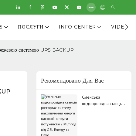
S
ПОСЛУГИ
INFO CENTER
VIDEOS
мережевою системою UPS BACKUP
Рекомендовано Для Вас
CKUP
Єменська
водопровідна станція
розгортає систему
накопичення енергії
високої напруги
потужністю 2 МВт·год
від GSL Energy та Deye