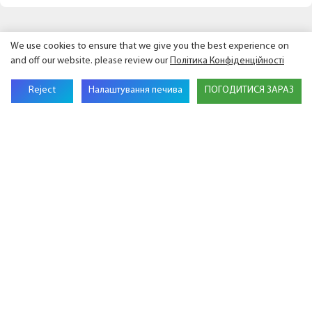
We use cookies to ensure that we give you the best experience on
Зв’яжіться з нами
and off our website. please review our
Політика Конфіденційності
Reject
Налаштування печива
ПОГОДИТИСЯ ЗАРАЗ
Назва
Електронною Поштою
Назва Компанії
Телефон
Зміст