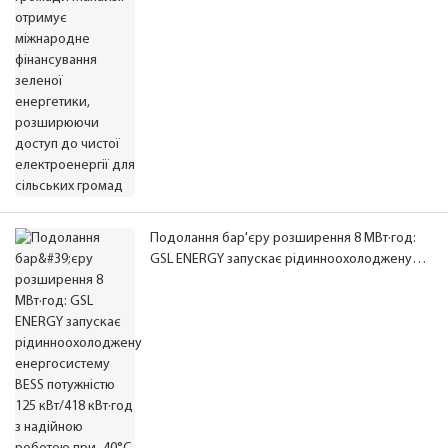
електроенергії для сільських громад
Подолання бар'єру розширення 8 МВт·год:
GSL ENERGY запускає рідинноохолоджену
енергосистему BESS потужністю 125 кВт/418
кВт·год з надійною роботою при -40°C