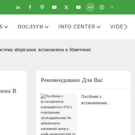
S
ПОСЛУГИ
INFO CENTER
VIDEOS
а зберігання, встановлена ​​в Німеччині
Рекомендовано Для Вас
а ​​в 
Посібник з
встановлення
комерційного ESS з
повітряним
охолодженням: Як
забезпечити належний
зазор у шафі