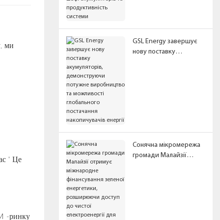
акумуляторів та
продуктивність
системи
GSL Energy завершує
, ми
нову поставку
акумуляторів,
демонструючи потужне
виробництво та
можливості
глобального
постачання
накопичувачів енергії
Сонячна мікромережа
громади Малайзії
ас ' Це
отримує міжнародне
фінансування зеленої
енергетики,
розширюючи доступ
до чистої
FM -ринку
електроенергії для