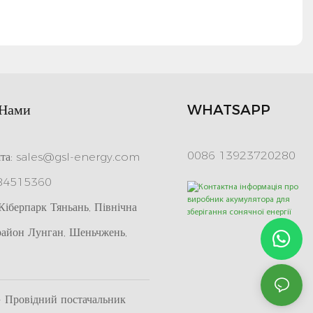
 Нами
WHATSAPP
0086 13923720280
та:
sales@gsl-energy.com
 84515360
іберпарк Тяньань, Північна
район Лунган, Шеньчжень,
Провідний постачальник