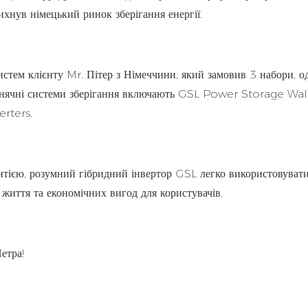
хнув німецький ринок зберігання енергії.
ем клієнту Mr. Пітер з Німеччини, який замовив 3 набори, о
 сонячні системи зберігання включають GSL Power Storage Wal
erters.
нтією, розумний гібридний інвертор GSL легко використовувати
життя та економічних вигод для користувачів.
етра!