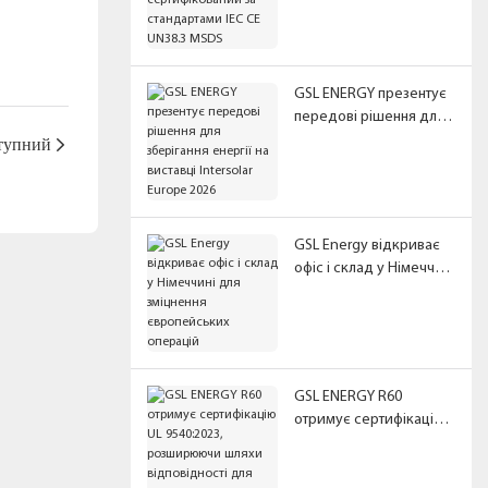
стандартами IEC CE
UN38.3 MSDS
GSL ENERGY презентує
передові рішення для
зберігання енергії на
тупний
виставці Intersolar
Europe 2026
GSL Energy відкриває
офіс і склад у Німеччині
для зміцнення
європейських операцій
GSL ENERGY R60
отримує сертифікацію
UL 9540:2023,
розширюючи шляхи