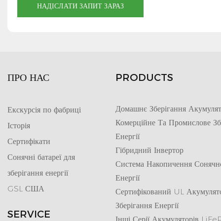
НАДІСЛАТИ ЗАПИТ ЗАРАЗ
ПРО НАС
PRODUCTS
Домашнє Зберігання Акумулят
Екскурсія по фабриці
Комерційне Та Промислове Зб
Історія
Енергії
Сертифікати
Гібридний Інвертор
Сонячні батареї для
Система Накопичення Сонячн
зберігання енергії
Енергії
GSL США
Сертифікований UL Акумулят
Зберігання Енергії
SERVICE
Інші Серії Акумуляторів LiF