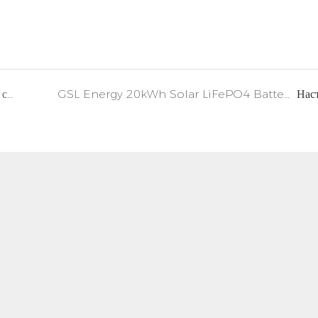
На Філіппінах була успішно встановлена ​​сонячна система зберігання GSL 24Kwh.
GSL Energy 20kWh Solar LiFePO4 Battery Гібридна система зберігання, встановлена ​​в Буркіна-Фасо
Нас