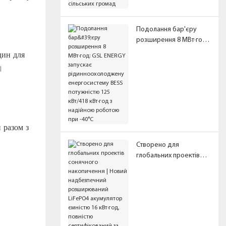
сільських громад
Подолання бар'єру
розширення 8 МВт·год:
GSL ENERGY запускає
дин для
рідинноохолоджену
l
енергосистему BESS
потужністю 125 кВт/418
кВт·год з надійною
роботою при -40°C
 разом з
Створено для
глобальних проектів
сонячного накопичення
| Новий надбезпечний
розширюваний LiFePO4
акумулятор ємністю 16
кВт·год, повністю
сертифікований за