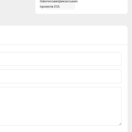
відповідності для
північноамериканських
проектів ESS