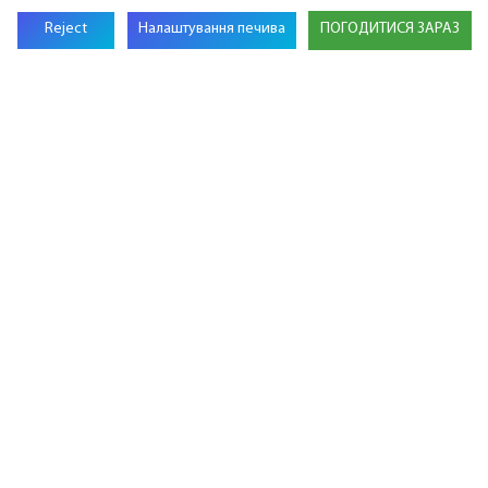
Система накопичення енергії на стійці
Reject
Налаштування печива
ПОГОДИТИСЯ ЗАРАЗ
високої напруги GSL ENERGY потужністю 480
кВт·год підтримує перехід на чисту енергію
на Близькому Сході
Зв’яжіться з нами
Назва
Електронною Поштою