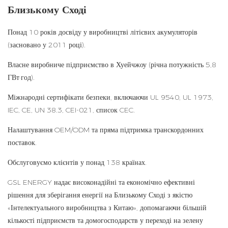
Близькому Сході
Понад 10 років досвіду у виробництві літієвих акумуляторів
(засновано у 2011 році).
Власне виробниче підприємство в Хуейчжоу (річна потужність 5,8
ГВт·год).
Міжнародні сертифікати безпеки, включаючи UL 9540, UL 1973,
IEC, CE, UN 38.3, CEI-021, список CEC.
Налаштування OEM/ODM та пряма підтримка транскордонних
поставок.
Обслуговуємо клієнтів у понад 138 країнах.
GSL ENERGY надає високонадійні та економічно ефективні
рішення для зберігання енергії на Близькому Сході з якістю
«Інтелектуального виробництва з Китаю», допомагаючи більшій
кількості підприємств та домогосподарств у переході на зелену