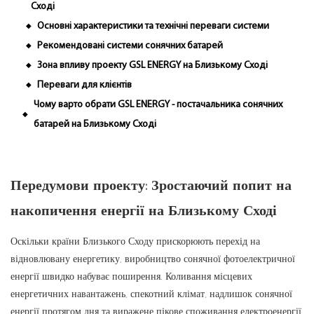
Сході
Основні характеристики та технічні переваги системи
◆
Рекомендовані системи сонячних батарей
◆
Зона впливу проекту GSL ENERGY на Близькому Сході
◆
Переваги для клієнтів
◆
Чому варто обрати GSL ENERGY - постачальника сонячних
◆
батарей на Близькому Сході
Передумови проекту: Зростаючий попит на
накопичення енергії на Близькому Сході
Оскільки країни Близького Сходу прискорюють перехід на
відновлювану енергетику, виробництво сонячної фотоелектричної
енергії швидко набуває поширення. Коливання місцевих
енергетичних навантажень, спекотний клімат, надлишок сонячної
енергії протягом дня та виражене пікове споживання електроенергії