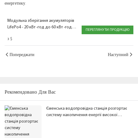
енергетику.
Модульна зберігання акумуляторів
LifePo4 - 20 кВт -год до 60 кВт -год
ПЕРЕГЛЯНУТИ ПРОДУКЦІЮ
літієвих акумуляторів для веж
з
$
телекомунікацій
Попереджати
Наступний
Рекомендовано Для Вас
Єменська водопровідна станція розгортає
систему накопичення енергії високої
напруги потужністю 2 МВт·год від GSL Energy
та Deye