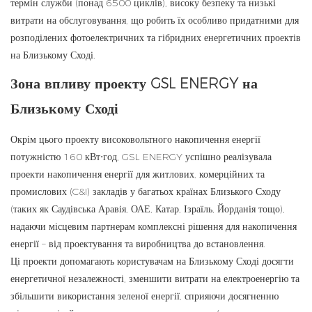
термін служби (понад 6500 циклів), високу безпеку та низькі
витрати на обслуговування, що робить їх особливо придатними для
розподілених фотоелектричних та гібридних енергетичних проектів
на Близькому Сході.
Зона впливу проекту GSL ENERGY на
Близькому Сході
Окрім цього проекту високовольтного накопичення енергії
потужністю 160 кВт⋅год, GSL ENERGY успішно реалізувала
проекти накопичення енергії для житлових, комерційних та
промислових (C&I) закладів у багатьох країнах Близького Сходу
(таких як Саудівська Аравія, ОАЕ, Катар, Ізраїль, Йорданія тощо),
надаючи місцевим партнерам комплексні рішення для накопичення
енергії – від проектування та виробництва до встановлення.
Ці проекти допомагають користувачам на Близькому Сході досягти
енергетичної незалежності, зменшити витрати на електроенергію та
збільшити використання зеленої енергії, сприяючи досягненню