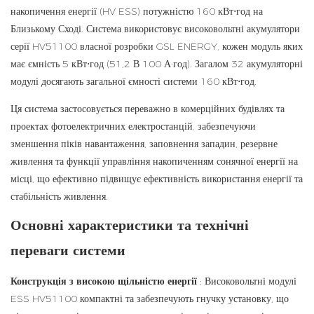
накопичення енергії (HV ESS) потужністю 160 кВт⋅год на
Близькому Сході. Система використовує високовольтні акумулятори
серії HV51100 власної розробки GSL ENERGY, кожен модуль яких
має ємність 5 кВт⋅год (51,2 В 100 А·год). Загалом 32 акумуляторні
модулі досягають загальної ємності системи 160 кВт⋅год.
Ця система застосовується переважно в комерційних будівлях та
проектах фотоелектричних електростанцій, забезпечуючи
зменшення піків навантаження, заповнення западин, резервне
живлення та функції управління накопиченням сонячної енергії на
місці, що ефективно підвищує ефективність використання енергії та
стабільність живлення.
Основні характеристики та технічні
переваги системи
Конструкція з високою щільністю енергії
:
Високовольтні модулі
ESS
HV51100 компактні та забезпечують гнучку установку, що