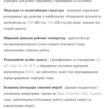
підходить для різних середовищ у приміщенні та на вулиці.
Модульна та масштабована структура
: підтримує паралельне
розширення, що дозволяє в майбутньому збільшувати потужність
акумулятора до 300 кВт⋅год, 500 кВт⋅год або вище, залежно від
потреб проекту.
Широкий діапазон робочих температур
: адаптується до
високотемпературного сухого клімату Близького Сходу,
забезпечуючи стабільну роботу.
Різноманітні засоби захисту
: Сертифіковано за стандартами CE,
IEC 62619, UN 38.3, з вбудованою системою керування
акумулятором (BMS), що забезпечує захист від перезаряджання,
перерозряджання, перегріву тощо.
Безшовна інтеграція сонячної енергії
: ідеально поєднується з
основними інверторами, такими як Deye, Growatt, Solis, Huawei
тощо, забезпечуючи інтегровану роботу сонячної енергії та
накопичувача енергії.