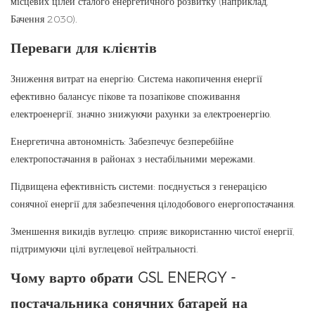
місцевих цілей сталого енергетичного розвитку (наприклад,
Бачення 2030).
Переваги для клієнтів
Зниження витрат на енергію: Система накопичення енергії
ефективно балансує пікове та позапікове споживання
електроенергії, значно знижуючи рахунки за електроенергію.
Енергетична автономність: Забезпечує безперебійне
електропостачання в районах з нестабільними мережами.
Підвищена ефективність системи: поєднується з генерацією
сонячної енергії для забезпечення цілодобового енергопостачання.
Зменшення викидів вуглецю: сприяє використанню чистої енергії,
підтримуючи цілі вуглецевої нейтральності.
Чому варто обрати GSL ENERGY -
постачальника сонячних батарей
на