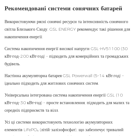
Рекомендовані системи сонячних батарей
Використовуючи рясні сонячні ресурси та інтенсивність сонячного
світла Близького Сходу, GSL ENERGY рекомендує такі рішення для
накопичення енергії:
Система накопичення енергії високої напруги GSL-HV51100 (30
кВт⋅год–200 кВт⋅год) – підходить для комерційних та громадських
будівель.
Настінна акумуляторна батарея GSL Powerwall (5–14 кВт·год) –
ідеально підходить для житлових сонячних систем.
Універсальна інтегрована система накопичення енергії GSL (10
кВт⋅год–30 кВт⋅год) – просте встановлення, підходить для малих та
середніх підприємств та вілл.
Усі ці системи використовують технологію акумуляторних
елементів LiFePO₄ (літій-залізофосфат), що забезпечує тривалий