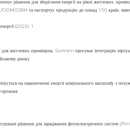
онує рішення для зберігання енергії на рівні житлових, проми
/ODM/OBM та експортує продукцію до понад 150 країн, маю
ії для житлових приміщень. Sonnen просуває інтеграцію вірту
ейському ринку.
ізується на накопиченні енергії комунального масштабу з пот
гортання.
тегровані рішення для заряджання фотоелектричних систем (P