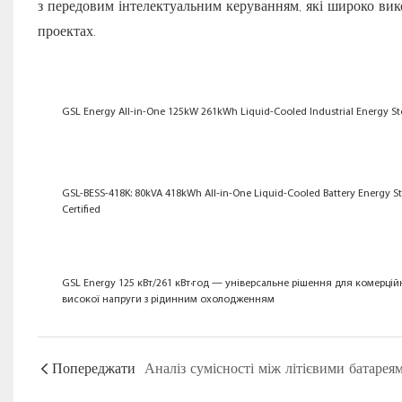
з передовим інтелектуальним керуванням, які широко ви
проектах.
GSL Energy All-in-One 125kW 261kWh Liquid-Cooled Industrial Energy S
GSL-BESS-418K: 80kVA 418kWh All-in-One Liquid-Cooled Battery Energy S
Certified
GSL Energy 125 кВт/261 кВт·год — універсальне рішення для комерці
високої напруги з рідинним охолодженням
Попереджати