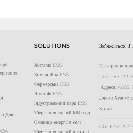
SOLUTIONS
Зв'яжіться З
орів
Житлові ESS
Електронна пош
ерігання
Комерційна ESS
Тел.: +86 755
Фермерська ESS
Адреса: A602, К
Я
острів ESS
ої
дорога Хуанге, 
Індустріальний парк ESS
Китай
Зберігання енергії МВт·год
ор Для
Сховище енергії в селі
GSL ENERGY - 
ePO4
Зберігання енергії в готелі