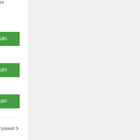
их
ЦІЮ
ЦІЮ
ЦІЮ
тупний