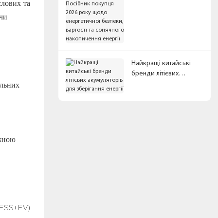
акумуляторів: Посібник
слових та
покупця 2026 року
чи
щодо енергетичної
безпеки, вартості та
сонячного накопичення
енергії
Найкращі китайські
бренди літієвих
альних
акумуляторів для
зберігання енергії
ужною
V+ESS+EV)