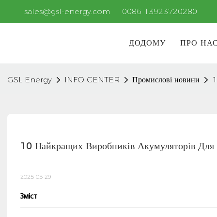
sales@gsl-energy.com
0086 13923720280
ДОДОМУ
ПРО НА
GSL Energy
INFO CENTER
Промислові новини
1
10 Найкращих Виробників Акумуляторів Для З
2025-05-29
Зміст