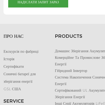
НАДІСЛАТИ ЗАПИТ ЗАРАЗ
ПРО НАС
PRODUCTS
Домашнє Зберігання Акумулят
Екскурсія по фабриці
Комерційне Та Промислове Зб
Історія
Енергії
Сертифікати
Гібридний Інвертор
Сонячні батареї для
Система Накопичення Сонячн
зберігання енергії
Енергії
GSL США
Сертифікований UL Акумулят
Зберігання Енергії
SERVICE
Інші Серії Акумуляторів LiF