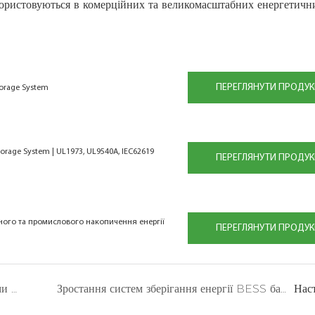
користовуються в комерційних та великомасштабних енергетичн
ПЕРЕГЛЯНУТИ ПРОДУК
torage System
torage System | UL1973, UL9540A, IEC62619
ПЕРЕГЛЯНУТИ ПРОДУК
йного та промислового накопичення енергії
ПЕРЕГЛЯНУТИ ПРОДУК
Аналіз сумісності між літієвими батареями та інверторами & енергетичні рішення GSL
Зростання систем зберігання енергії BESS батареї: нова епоха комерційного управління електроенергією
Нас