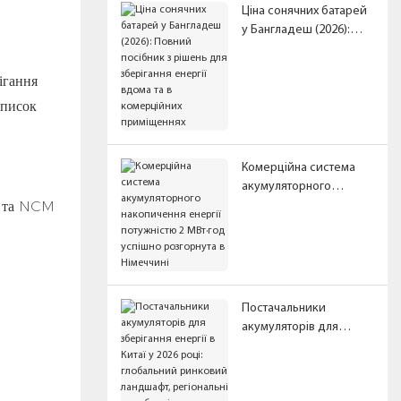
Ціна сонячних батарей
у Бангладеш (2026):
Повний посібник з
рішень для зберігання
ігання
енергії вдома та в
Список
комерційних
приміщеннях
Комерційна система
акумуляторного
O₄ та NCM
накопичення енергії
потужністю 2 МВт·год
успішно розгорнута в
Німеччині
Постачальники
акумуляторів для
зберігання енергії в
Китаї у 2026 році:
глобальний ринковий