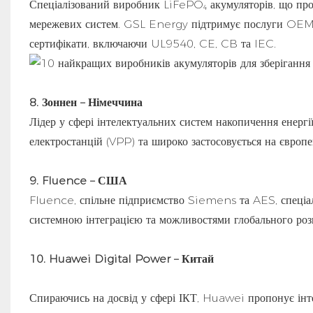
Спеціалізований виробник LiFePO₄ акумуляторів, що проп
мережевих систем. GSL Energy підтримує послуги OEM
сертифікати, включаючи UL9540, CE, CB та IEC.
8. Зоннен – Німеччина
Лідер у сфері інтелектуальних систем накопичення енерг
електростанцій (VPP) та широко застосовується на європ
9. Fluence – США
Fluence, спільне підприємство Siemens та AES, спеціал
системною інтеграцією та можливостями глобального роз
10. Huawei Digital Power – Китай
Спираючись на досвід у сфері ІКТ, Huawei пропонує ін