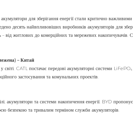
, акумулятори для зберігання енергії стали критично важливими
дено десять найвпливовіших виробників акумуляторів для збер
нь – від житлових до комерційних та мережевих накопичувачів. 
межена) – Китай
 у світі. CATL постачає передові акумуляторні системи LiFeP
рційного застосування та комунальних проектів.
ілі, акумулятори та системи накопичення енергії. BYD пропонує
воєю безпекою та тривалим терміном служби акумуляторів.