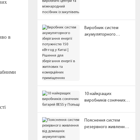
ландшафт, регіональні
вих
виробничі центри та
міжнародний посібник
із закупівель
Виробник систем
акумуляторного
иво в
зберігання енергії
потужністю 150 кВт·год
у Китаї | Рішення для
зберігання енергії в
житлових та
табними
комерційних
приміщеннях
10 найкращих
виробників сонячних
сті
батарей BESS у Польщі
Пояснення систем
резервного живлення
від домашніх