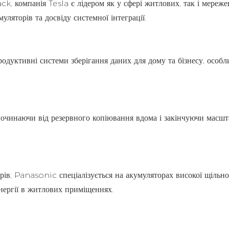
 компанія Tesla є лідером як у сфері житлових, так і мереже
уляторів та досвіду системної інтеграції.
дуктивні системи зберігання даних для дому та бізнесу, особл
, починаючи від резервного копіювання вдома і закінчуючи масш
ів, Panasonic спеціалізується на акумуляторах високої щільно
енергії в житлових приміщеннях.