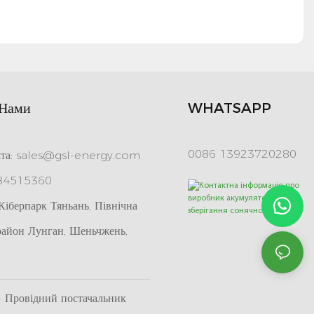
 Нами
WHATSAPP
0086 13923720280
та:
sales@gsl-energy.com
 84515360
іберпарк Тяньань, Північна
район Лунган, Шеньчжень,
Провідний постачальник