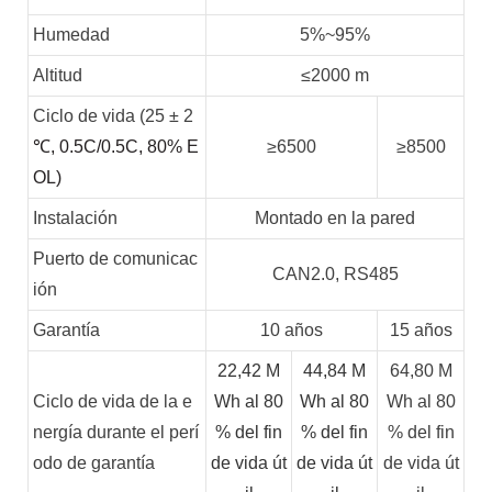
Humedad
5%~95%
Altitud
≤2000 m
Ciclo de vida (25 ± 2
℃
, 0.5C/0.5C, 80% E
≥6500
≥8500
OL)
Instalación
Montado en la pared
Puerto de comunicac
CAN2.0, RS485
ión
Garantía
10 años
15 años
22,42 M
44,84 M
64,80 M
Ciclo de vida de la e
Wh al 80
Wh al 80
Wh al 80
nergía durante el perí
% del fin
% del fin
% del fin
odo de garantía
de vida út
de vida út
de vida út