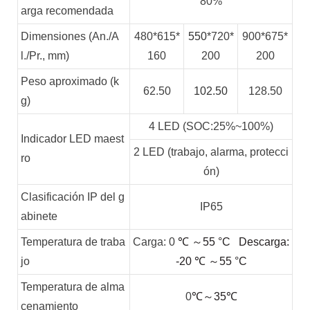
80%
arga recomendada
Dimensiones (An./A
480*615*
550
*720*
900*675*
l./Pr., mm)
160
200
200
Peso aproximado (k
62.50
102.50
128.50
g)
4 LED (SOC:25%~100%)
Indicador LED maest
2 LED (trabajo, alarma, protecci
ro
ón)
Clasificación IP del g
IP65
abinete
Temperatura de traba
Carga: 0
℃
～
55
°C
Descarga:
jo
-20
℃
～
55
°C
Temperatura de alma
0
℃～35℃
cenamiento