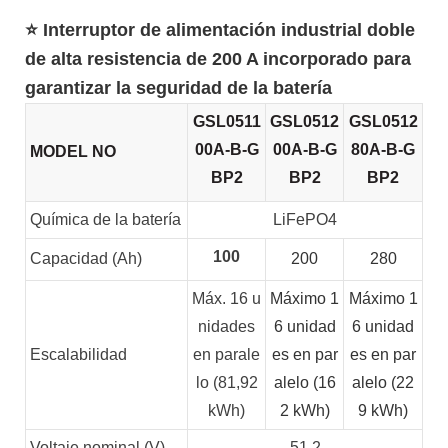
⭐ Interruptor de alimentación industrial doble
de alta resistencia de 200 A incorporado para
garantizar la seguridad de la batería
GSL0511
GSL0512
GSL0512
00A-B-G
00A-B-G
80A-B-G
MODEL NO
BP2
BP2
BP2
Química de la batería
LiFePO4
100
Capacidad (Ah)
200
280
Máx. 16 u
Máximo 1
Máximo 1
nidades
6 unidad
6 unidad
Escalabilidad
en parale
es en par
es en par
lo (81,92
alelo (16
alelo (22
kWh)
2 kWh)
9 kWh)
Voltaje nominal (V)
51.2