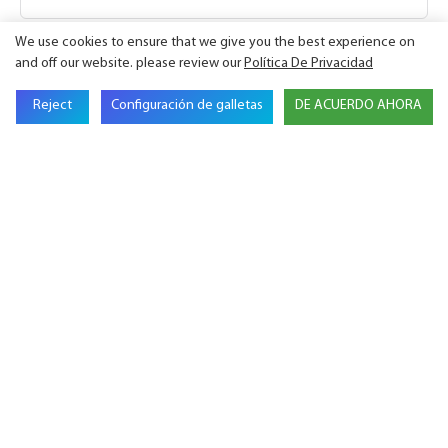
We use cookies to ensure that we give you the best experience on
Nombre De Empresa
and off our website. please review our
Política De Privacidad
Reject
Configuración de galletas
DE ACUERDO AHORA
Teléfono
Contenido
ENVIAR CONSULTA AHORA