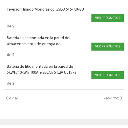
Inversor Híbrido Monofásico GSL-3.6/ 5/ 8K-EU
VER PRODUCTOS
de
$
Batería solar montada en la pared del
almacenamiento de energía de
VER PRODUCTOS
5kWh/10kWh/14.34kWh 100Ah/200Ah/280Ah
de
$
51.2V CB IEC62619 CE-EMC
Batería de litio montada en la pared de
5kWh/10kWh 100Ah/200Ah 51.2V UL1973
VER PRODUCTOS
de
$
Aviar
Próximo