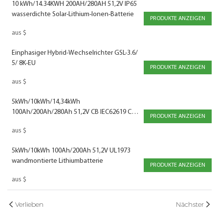
10 kWh/14.34KWH 200AH/280AH 51,2V IP65
wasserdichte Solar-Lithium-Ionen-Batterie
PRODUKTE ANZEIGEN
aus
$
Einphasiger Hybrid-Wechselrichter GSL-3.6/
5/ 8K-EU
PRODUKTE ANZEIGEN
aus
$
5kWh/10kWh/14,34kWh
100Ah/200Ah/280Ah 51,2V CB IEC62619 CE-
PRODUKTE ANZEIGEN
EMC Stromspeicher Wandmontierte
aus
$
Solarbatterie
5kWh/10kWh 100Ah/200Ah 51,2V UL1973
wandmontierte Lithiumbatterie
PRODUKTE ANZEIGEN
aus
$
Verlieben
Nächster