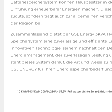
Batteriespeichersystem können Hausbesitzer in de
Einführung erneuerbarer Energien machen. Diese
zugute, sondern trägt auch zur allgemeinen Vers
der Region bei.
Zusammenfassend bietet der GSL Energy 3KVA Hyb
Speichersystem eine zuverlässige und effiziente E
innovativen Technologie, seinem nachhaltigen Des
Energiemanagement, der zuverlässigen Leistung 
steht dieses System darauf, die Art und Weise zu 
GSL ENERGY für Ihren Energiespeicherbedarf und 
10 kWh/14.34KWH 200AH/280AH 51,2V IP65 wasserdichte Solar-Lithium-Io