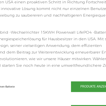
n USA einen proaktiven Schritt in Richtung Fortschrei
 innovative Lösung kommt nicht nur einzelnen Benutz
chiebung zu saubereren und nachhaltigeren Energiequel
rid -Wechselrichter 15KWH Powerwall LifePO4 -Batteri
nergiespeicherlösung für Hausbesitzer in den USA. Mit 
ign, seiner vielseitigen Anwendung, dem effizienten
und dem Beitrag zur Weiterentwicklung erneuerbarer E
revolutionieren, wie wir unsere Häuser mitwirken. Wähle
starten Sie noch heute in eine umweltfreundlichere Zu
PRODUKTE ANZEI
nen-Batterie