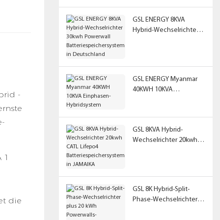
GSL ENERGY 8KVA
Hybrid-Wechselrichter
30kwh Powerwall
Batteriespeichersystem
in Deutschland
GSL ENERGY Myanmar
40KWH 10KVA
brid -
Einphasen-
ernste
Hybridsystem
e-
GSL 8KVA Hybrid-
Wechselrichter 20kwh
CATL Lifepo4
Batteriespeichersystem
in JAMAIKA
GSL 8K Hybrid-Split-
t die
Phase-Wechselrichter
plus 20 kWh Powerwalls-