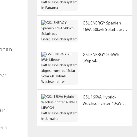
Batteriespeichersystem
u
in Panama
GSL ENERGY Spanien
16VA 50kwh Solarhaus-
Energiespeichersystem
önnen
GSL ENERGY 20 kWh
Lifepo4-
Batteriespeichersystem,
ren
abgestimmt auf Sofar
Solar 6K Hybrid-
Wechselrichter
GSL 16KVA Hybrid-
Wechselrichter 40KWH
ür
LiFePO4-
Batteriespeichersystem
in Jamaika
den,