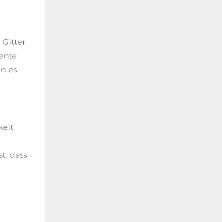
 Gitter
gente
nn es
keit
t, dass