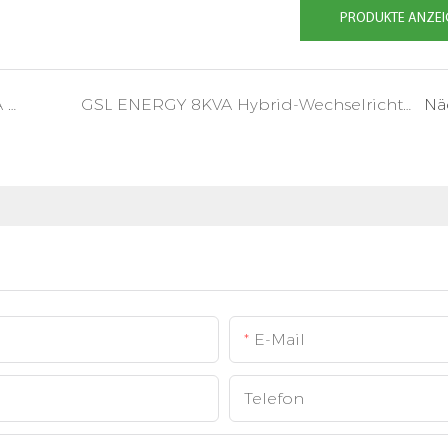
PRODUKTE ANZEI
GSL ENERGY Myanmar 40KWH 10KVA Einphasen-Hybridsystem
GSL ENERGY 8KVA Hybrid-Wechselrichter 30kwh Powerwall Batteriespeichersystem in Deutschland
Nä
E-Mail
Telefon