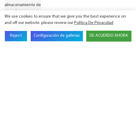
We use cookies to ensure that we give you the best experience on
and off our website. please review our
Política De Privacidad
Reject
Configuración de galletas
DE ACUERDO AHORA
GSL Energy inaugura una oficina y un almacén
en Alemania para reforzar sus operaciones
europeas.
GSL ENERGY R60 obtiene la certificación UL
9540:2023, ampliando las vías de cumplimiento
para proyectos de sistemas de
almacenamiento de energía en Norteamérica.